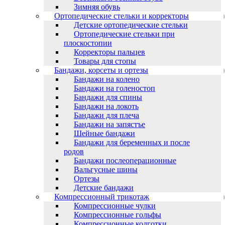
Зимняя обувь
Ортопедические стельки и корректоры
Детские ортопедические стельки
Ортопедические стельки при
плоскостопии
Корректоры пальцев
Товары для стопы
Бандажи, корсеты и ортезы
Бандажи на колено
Бандажи на голеностоп
Бандажи для спины
Бандажи на локоть
Бандажи для плеча
Бандажи на запястъе
Шейные бандажи
Бандажи для беременных и после
родов
Бандажи послеоперационные
Вальгусные шины
Ортезы
Детские бандажи
Компрессионный трикотаж
Компрессионные чулки
Компрессионные гольфы
Компрессионные колготки