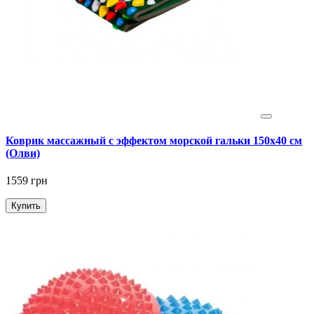
Коврик массажный с эффектом морской гальки 150х40 см
(Олви)
1559 грн
Купить