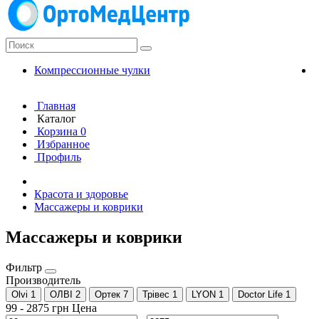
Компрессионные чулки
К
Главная
Каталог
Корзина
0
Избранное
Профиль
Красота и здоровье
Массажеры и коврики
Массажеры и коврики
Фильтр
Производитель
Olvi
1
ОЛВІ
2
Ортек
7
Трівес
1
LYON
1
Doctor Life
1
99
-
2875
грн
Цена