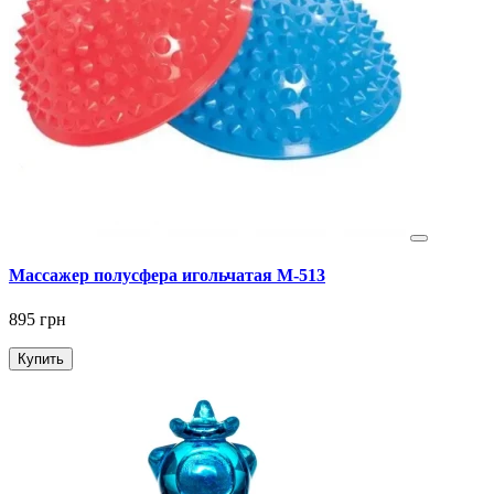
Массажер полусфера игольчатая М-513
895 грн
Купить