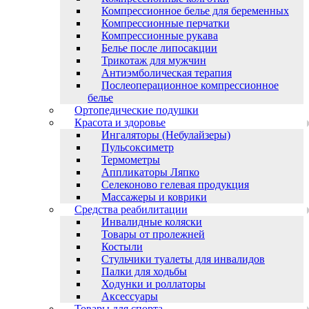
Компрессионное белье для беременных
Компрессионные перчатки
Компрессионные рукава
Белье после липосакции
Трикотаж для мужчин
Антиэмболическая терапия
Послеоперационное компрессионное
белье
Ортопедические подушки
Красота и здоровье
Ингаляторы (Небулайзеры)
Пульсоксиметр
Термометры
Аппликаторы Ляпко
Селеконово гелевая продукция
Массажеры и коврики
Средства реабилитации
Инвалидные коляски
Товары от пролежней
Костыли
Стульчики туалеты для инвалидов
Палки для ходьбы
Ходунки и роллаторы
Аксессуары
Товары для спорта