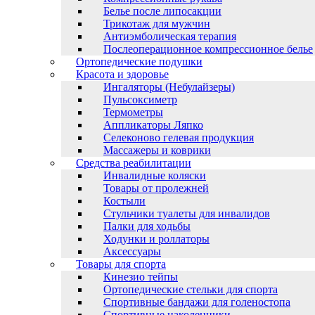
Белье после липосакции
Трикотаж для мужчин
Антиэмболическая терапия
Послеоперационное компрессионное белье
Ортопедические подушки
Красота и здоровье
Ингаляторы (Небулайзеры)
Пульсоксиметр
Термометры
Аппликаторы Ляпко
Селеконово гелевая продукция
Массажеры и коврики
Средства реабилитации
Инвалидные коляски
Товары от пролежней
Костыли
Стульчики туалеты для инвалидов
Палки для ходьбы
Ходунки и роллаторы
Аксессуары
Товары для спорта
Кинезио тейпы
Ортопедические стельки для спорта
Спортивные бандажи для голеностопа
Спортивные наколенники