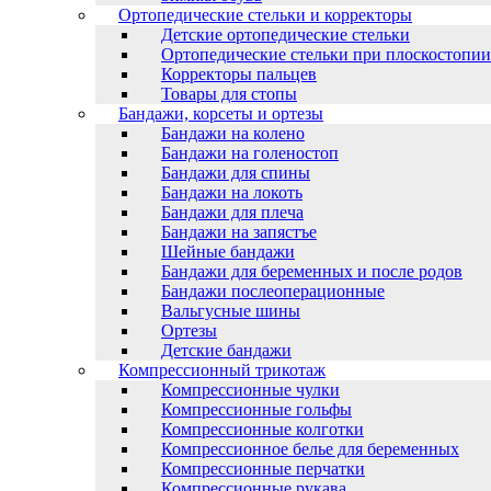
Ортопедические стельки и корректоры
Детские ортопедические стельки
Ортопедические стельки при плоскостопии
Корректоры пальцев
Товары для стопы
Бандажи, корсеты и ортезы
Бандажи на колено
Бандажи на голеностоп
Бандажи для спины
Бандажи на локоть
Бандажи для плеча
Бандажи на запястъе
Шейные бандажи
Бандажи для беременных и после родов
Бандажи послеоперационные
Вальгусные шины
Ортезы
Детские бандажи
Компрессионный трикотаж
Компрессионные чулки
Компрессионные гольфы
Компрессионные колготки
Компрессионное белье для беременных
Компрессионные перчатки
Компрессионные рукава