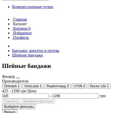
Компрессионные чулки
Главная
Каталог
Корзина
0
Избранное
Профиль
Бандажи, корсеты и ортезы
Шейные бандажи
Шейные бандажи
Фильтр
Производитель
Orthoteh
1
OrtoLutsk
1
Реабілітімед
3
LYON
3
Doctor Life
1
425
-
1298
грн
Цена
-
грн
Сбросить
Выберите фильтры
Выберите фильтры
Фильтр