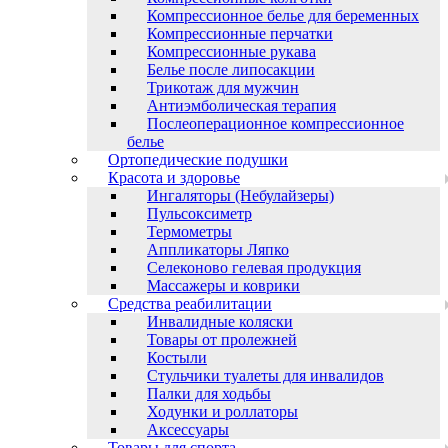
Компрессионное белье для беременных
Компрессионные перчатки
Компрессионные рукава
Белье после липосакции
Трикотаж для мужчин
Антиэмболическая терапия
Послеоперационное компрессионное
белье
Ортопедические подушки
Красота и здоровье
Ингаляторы (Небулайзеры)
Пульсоксиметр
Термометры
Аппликаторы Ляпко
Селеконово гелевая продукция
Массажеры и коврики
Средства реабилитации
Инвалидные коляски
Товары от пролежней
Костыли
Стульчики туалеты для инвалидов
Палки для ходьбы
Ходунки и роллаторы
Аксессуары
Товары для спорта