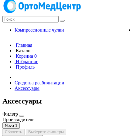
Компрессионные чулки
К
Главная
Каталог
Корзина
0
Избранное
Профиль
Средства реабилитации
Аксессуары
Аксессуары
Фильтр
Производитель
Nova
1
Сбросить
Выберите фильтры