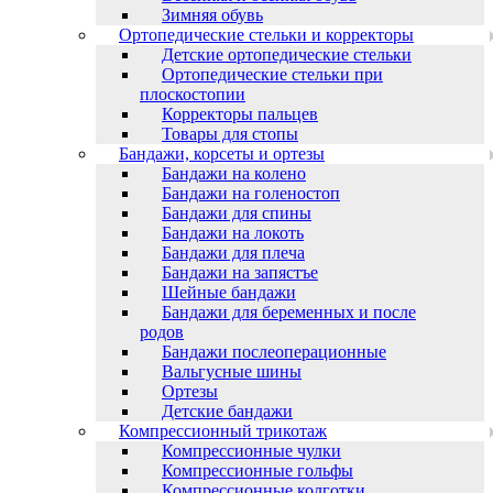
Зимняя обувь
Ортопедические стельки и корректоры
Детские ортопедические стельки
Ортопедические стельки при
плоскостопии
Корректоры пальцев
Товары для стопы
Бандажи, корсеты и ортезы
Бандажи на колено
Бандажи на голеностоп
Бандажи для спины
Бандажи на локоть
Бандажи для плеча
Бандажи на запястъе
Шейные бандажи
Бандажи для беременных и после
родов
Бандажи послеоперационные
Вальгусные шины
Ортезы
Детские бандажи
Компрессионный трикотаж
Компрессионные чулки
Компрессионные гольфы
Компрессионные колготки