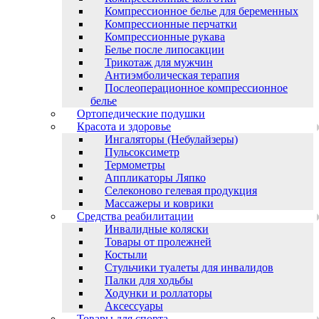
Компрессионное белье для беременных
Компрессионные перчатки
Компрессионные рукава
Белье после липосакции
Трикотаж для мужчин
Антиэмболическая терапия
Послеоперационное компрессионное
белье
Ортопедические подушки
Красота и здоровье
Ингаляторы (Небулайзеры)
Пульсоксиметр
Термометры
Аппликаторы Ляпко
Селеконово гелевая продукция
Массажеры и коврики
Средства реабилитации
Инвалидные коляски
Товары от пролежней
Костыли
Стульчики туалеты для инвалидов
Палки для ходьбы
Ходунки и роллаторы
Аксессуары
Товары для спорта