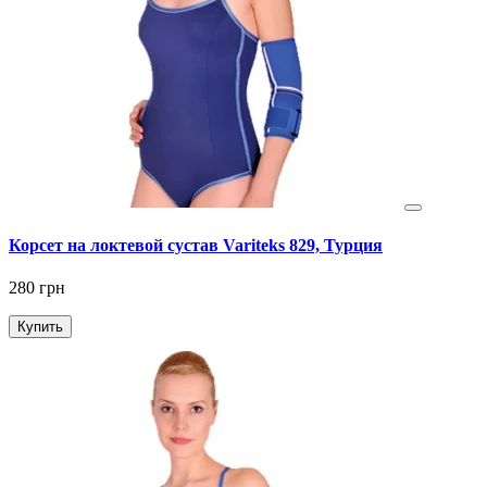
Корсет на локтевой сустав Variteks 829, Турция
280 грн
Купить