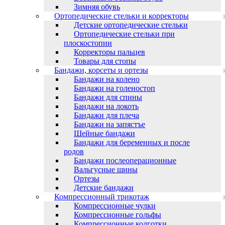
Зимняя обувь
Ортопедические стельки и корректоры
Детские ортопедические стельки
Ортопедические стельки при
плоскостопии
Корректоры пальцев
Товары для стопы
Бандажи, корсеты и ортезы
Бандажи на колено
Бандажи на голеностоп
Бандажи для спины
Бандажи на локоть
Бандажи для плеча
Бандажи на запястъе
Шейные бандажи
Бандажи для беременных и после
родов
Бандажи послеоперационные
Вальгусные шины
Ортезы
Детские бандажи
Компрессионный трикотаж
Компрессионные чулки
Компрессионные гольфы
Компрессионные колготки