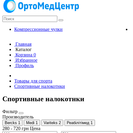
Компрессионные чулки
К
Главная
Каталог
Корзина
0
Избранное
Профиль
Товары для спорта
Спортивные налокотнки
Спортивные налокотнки
Фильтр
Производитель
Bercks
1
Medi
1
Variteks
2
Реабілітімед
1
280
-
720
грн
Цена