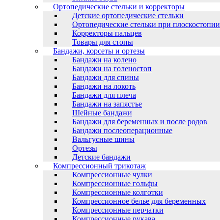
Ортопедические стельки и корректоры
Детские ортопедические стельки
Ортопедические стельки при плоскостопии
Корректоры пальцев
Товары для стопы
Бандажи, корсеты и ортезы
Бандажи на колено
Бандажи на голеностоп
Бандажи для спины
Бандажи на локоть
Бандажи для плеча
Бандажи на запястъе
Шейные бандажи
Бандажи для беременных и после родов
Бандажи послеоперационные
Вальгусные шины
Ортезы
Детские бандажи
Компрессионный трикотаж
Компрессионные чулки
Компрессионные гольфы
Компрессионные колготки
Компрессионное белье для беременных
Компрессионные перчатки
Компрессионные рукава