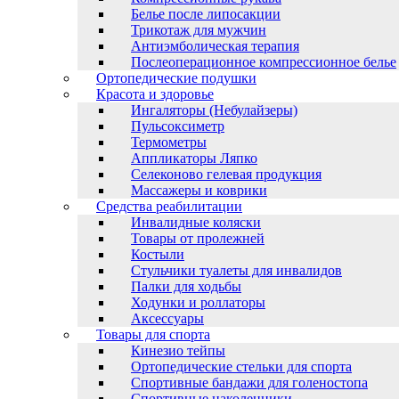
Белье после липосакции
Трикотаж для мужчин
Антиэмболическая терапия
Послеоперационное компрессионное белье
Ортопедические подушки
Красота и здоровье
Ингаляторы (Небулайзеры)
Пульсоксиметр
Термометры
Аппликаторы Ляпко
Селеконово гелевая продукция
Массажеры и коврики
Средства реабилитации
Инвалидные коляски
Товары от пролежней
Костыли
Стульчики туалеты для инвалидов
Палки для ходьбы
Ходунки и роллаторы
Аксессуары
Товары для спорта
Кинезио тейпы
Ортопедические стельки для спорта
Спортивные бандажи для голеностопа
Спортивные наколенники