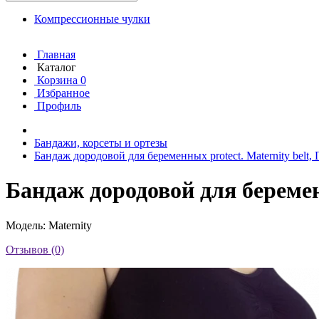
Компрессионные чулки
Главная
Каталог
Корзина
0
Избранное
Профиль
Бандажи, корсеты и ортезы
Бандаж дородовой для беременных protect. Maternity belt,
Бандаж дородовой для беременн
Модель: Maternity
Отзывов (0)