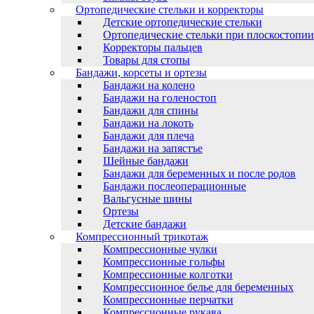
Ортопедические стельки и корректоры
Детские ортопедические стельки
Ортопедические стельки при плоскостопии
Корректоры пальцев
Товары для стопы
Бандажи, корсеты и ортезы
Бандажи на колено
Бандажи на голеностоп
Бандажи для спины
Бандажи на локоть
Бандажи для плеча
Бандажи на запястъе
Шейные бандажи
Бандажи для беременных и после родов
Бандажи послеоперационные
Вальгусные шины
Ортезы
Детские бандажи
Компрессионный трикотаж
Компрессионные чулки
Компрессионные гольфы
Компрессионные колготки
Компрессионное белье для беременных
Компрессионные перчатки
Компрессионные рукава