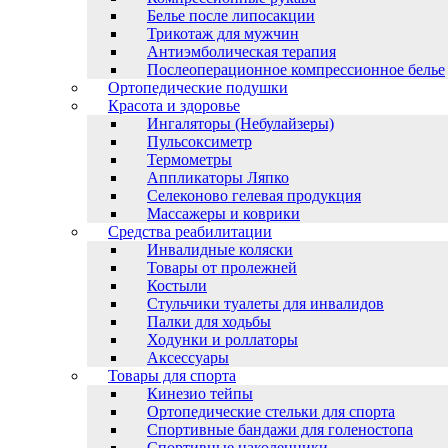
Белье после липосакции
Трикотаж для мужчин
Антиэмболическая терапия
Послеоперационное компрессионное белье
Ортопедические подушки
Красота и здоровье
Ингаляторы (Небулайзеры)
Пульсоксиметр
Термометры
Аппликаторы Ляпко
Селеконово гелевая продукция
Массажеры и коврики
Средства реабилитации
Инвалидные коляски
Товары от пролежней
Костыли
Стульчики туалеты для инвалидов
Палки для ходьбы
Ходунки и роллаторы
Аксессуары
Товары для спорта
Кинезио тейпы
Ортопедические стельки для спорта
Спортивные бандажи для голеностопа
Спортивные наколенники