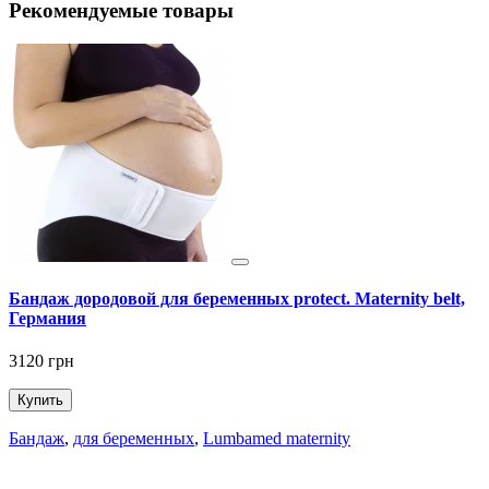
Рекомендуемые товары
Бандаж дородовой для беременных protect. Maternity belt,
Германия
1
3120 грн
Купить
Бандаж
,
для беременных
,
Lumbamed maternity