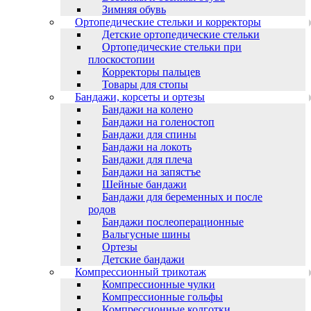
Зимняя обувь
Ортопедические стельки и корректоры
Детские ортопедические стельки
Ортопедические стельки при
плоскостопии
Корректоры пальцев
Товары для стопы
Бандажи, корсеты и ортезы
Бандажи на колено
Бандажи на голеностоп
Бандажи для спины
Бандажи на локоть
Бандажи для плеча
Бандажи на запястъе
Шейные бандажи
Бандажи для беременных и после
родов
Бандажи послеоперационные
Вальгусные шины
Ортезы
Детские бандажи
Компрессионный трикотаж
Компрессионные чулки
Компрессионные гольфы
Компрессионные колготки