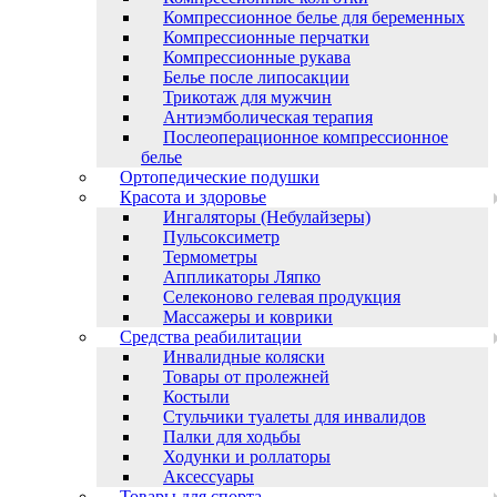
Компрессионное белье для беременных
Компрессионные перчатки
Компрессионные рукава
Белье после липосакции
Трикотаж для мужчин
Антиэмболическая терапия
Послеоперационное компрессионное
белье
Ортопедические подушки
Красота и здоровье
Ингаляторы (Небулайзеры)
Пульсоксиметр
Термометры
Аппликаторы Ляпко
Селеконово гелевая продукция
Массажеры и коврики
Средства реабилитации
Инвалидные коляски
Товары от пролежней
Костыли
Стульчики туалеты для инвалидов
Палки для ходьбы
Ходунки и роллаторы
Аксессуары
Товары для спорта