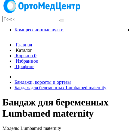
Компрессионные чулки
К
Главная
Каталог
Корзина
0
Избранное
Профиль
Бандажи, корсеты и ортезы
Бандаж для беременных Lumbamed maternity
Бандаж для беременных
Lumbamed maternity
Модель: Lumbamed maternity