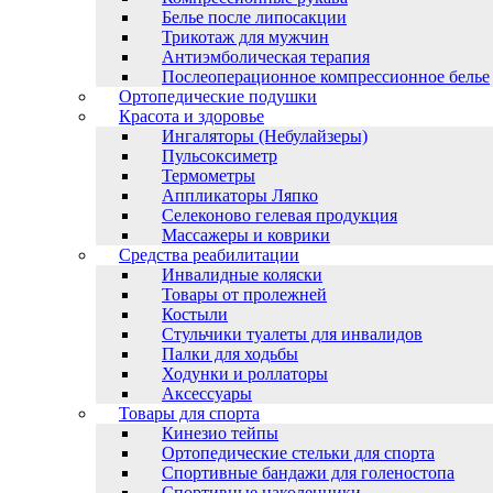
Белье после липосакции
Трикотаж для мужчин
Антиэмболическая терапия
Послеоперационное компрессионное белье
Ортопедические подушки
Красота и здоровье
Ингаляторы (Небулайзеры)
Пульсоксиметр
Термометры
Аппликаторы Ляпко
Селеконово гелевая продукция
Массажеры и коврики
Средства реабилитации
Инвалидные коляски
Товары от пролежней
Костыли
Стульчики туалеты для инвалидов
Палки для ходьбы
Ходунки и роллаторы
Аксессуары
Товары для спорта
Кинезио тейпы
Ортопедические стельки для спорта
Спортивные бандажи для голеностопа
Спортивные наколенники