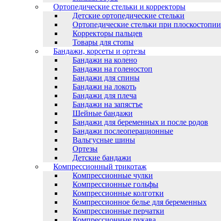
Ортопедические стельки и корректоры
Детские ортопедические стельки
Ортопедические стельки при плоскостопии
Корректоры пальцев
Товары для стопы
Бандажи, корсеты и ортезы
Бандажи на колено
Бандажи на голеностоп
Бандажи для спины
Бандажи на локоть
Бандажи для плеча
Бандажи на запястъе
Шейные бандажи
Бандажи для беременных и после родов
Бандажи послеоперационные
Вальгусные шины
Ортезы
Детские бандажи
Компрессионный трикотаж
Компрессионные чулки
Компрессионные гольфы
Компрессионные колготки
Компрессионное белье для беременных
Компрессионные перчатки
Компрессионные рукава