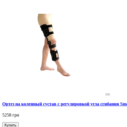
Ортез на коленный сустав с регулировкой угла сгибания Sm
5258 грн
Купить