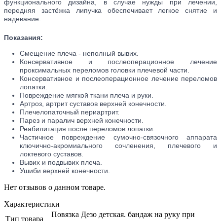
функционального дизайна, в случае нужды при лечении,
передняя застёжка липучка обеспечивает легкое снятие и
надевание.
Показания:
Смещение плеча - неполный вывих.
Консервативное и послеоперационное лечение
проксимальных переломов головки плечевой части.
Консервативное и послеоперационное лечение переломов
лопатки.
Повреждение мягкой ткани плеча и руки.
Артроз, артрит суставов верхней конечности.
Плечелопаточный периартрит.
Парез и паралич верхней конечности.
Реабилитация после переломов лопатки.
Частичное повреждение сумочно-связочного аппарата
ключично-акромиального сочленения, плечевого и
локтевого суставов.
Вывих и подвывих плеча.
Ушиби верхней конечности.
Нет отзывов о данном товаре.
Характеристики
Повязка Дезо детская. бандаж на руку при
Тип товара