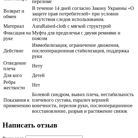
переломе
В течение 14 дней согласно Закону Украины «О
Возврат и
защите прав потребителей» при условии
обмен
отсутствия следов использования.
Материал
AuraRaised-cloth с мягкой структурой
Фиксация на
Муфта для предплечья с двумя ремнями и
руке
поясом
Иммобилизация, ограничение движения,
Действие
послеоперационная стабилизация, поддержка
руки
Отведение
Нету
плеча
Для кого
Детей
Ребра
Нет
жесткости
Болевой синдром, вывих плеча, нестабильность
Показания к
плечевого сустава, паралич верхней
применению
конечности, перелом руки, послеоперационное
восстановление, разрыв и растяжение связок
Написать отзыв