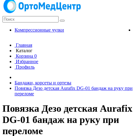
Компрессионные чулки
К
Главная
Каталог
Корзина
0
Избранное
Профиль
Бандажи, корсеты и ортезы
Повязка Дезо детская Aurafix DG-01 бандаж на руку при
переломе
Повязка Дезо детская Aurafix
DG-01 бандаж на руку при
переломе