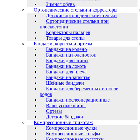
Зимняя обувь
Ортопедические стельки и корректоры
Детские ортопедические стельки
Ортопедические стельки при
плоскостопии
Корректоры пальцев
Товары для стопы
Бандажи, корсеты и ортезы
Бандажи на колено
Бандажи на голеностоп
Бандажи для спины
Бандажи на локоть
Бандажи для плеча
Бандажи на запястъе
Шейные бандажи
Бандажи для беременных и после
родов
Бандажи послеоперационные
Вальгусные шины
Ортезы
Детские бандажи
Компрессионный трикотаж
Компрессионные чулки
Компрессионные гольфы
Компрессионные колготки