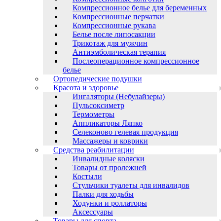
Компрессионное белье для беременных
Компрессионные перчатки
Компрессионные рукава
Белье после липосакции
Трикотаж для мужчин
Антиэмболическая терапия
Послеоперационное компрессионное
белье
Ортопедические подушки
Красота и здоровье
Ингаляторы (Небулайзеры)
Пульсоксиметр
Термометры
Аппликаторы Ляпко
Селеконово гелевая продукция
Массажеры и коврики
Средства реабилитации
Инвалидные коляски
Товары от пролежней
Костыли
Стульчики туалеты для инвалидов
Палки для ходьбы
Ходунки и роллаторы
Аксессуары
Товары для спорта