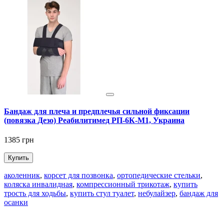
Бандаж для плеча и предплечья сильной фиксации
(повязка Дезо) Реабилитимед РП-6К-М1, Украина
9
1385 грн
Купить
аколенник
,
корсет для позвонка
,
ортопедические стельки
,
коляска инвалидная
,
компрессионный трикотаж
,
купить
трость для ходьбы
,
купить стул туалет
,
небулайзер
,
бандаж для
осанки