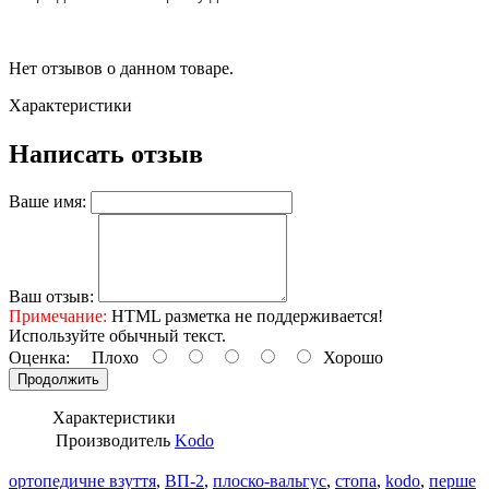
Нет отзывов о данном товаре.
Характеристики
Написать отзыв
Ваше имя:
Ваш отзыв:
Примечание:
HTML разметка не поддерживается!
Используйте обычный текст.
Оценка:
Плохо
Хорошо
Продолжить
Характеристики
Производитель
Kodo
ортопедичне взуття
,
ВП-2
,
плоско-вальгус
,
стопа
,
kodo
,
перше