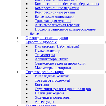
Компрессионное белье для беременных
Компрессионные перчатки
Компрессионные рукава
Белье после липосакции
Трикотаж для мужчин
Антиэмболическая терапия
Послеоперационное компрессионное
белье
Ортопедические подушки
Красота и здоровье
Ингаляторы (Небулайзеры)
Пульсоксиметр
Термометры
Аппликаторы Ляпко
Селеконово гелевая продукция
Массажеры и коврики
Средства реабилитации
Инвалидные коляски
Товары от пролежней
Костыли
Стульчики туалеты для инвалидов
Палки для ходьбы
Ходунки и роллаторы
Аксессуары
Товары для спорта