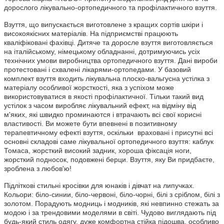
дорослого лікувально-ортопедичного та профілактичного взуття.
Взуття, що випускається виготовлене з кращих сортів шкіри і
високоякісних матеріалів. На підприємстві працюють
кваліфіковані фахівці. Дитяче та доросле взуття виготовляється
на італійському, німецькому обладнанні, дотримуючись усіх
технічних умови виробництва ортопедичного взуття. Дані вироби
протестовані і схвалені лікарями-ортопедами. У базовий
комплект взуття входить лікувальна плоско-вальгусна устілка з
матеріалу особливої ​​жорсткості, яка з успіхом може
використовуватися в якості профілактичної. Тільки такий вид
устілок з часом виробляє лікувальний ефект, на відміну від
м'яких, які швидко проминаются і втрачають всі свої корисні
властивості. Ви можете бути впевнені в позитивному
терапевтичному ефекті взуття, оскільки враховані і присутні всі
основні складові саме лікувальної ортопедичного взуття: каблук
Томаса, жорсткий високий задник, хороша фіксація ноги,
жорсткий подносок, подовжені берци. Взуття, яку Ви придбаєте,
зроблена з любов'ю!
Підліткові стильні кросівки для юнаків і дівчат на липучках.
Кольори: біло-синии, біло-червоні, біло-чорні, білі з сріблом, білі з
золотом. Порадують модниць і модників, які невпинно стежать за
модою і за трендовими моделями в світі. Чудово виглядають під
будь-який стиль одягу, дуже комфортна стійка підошва, особливо