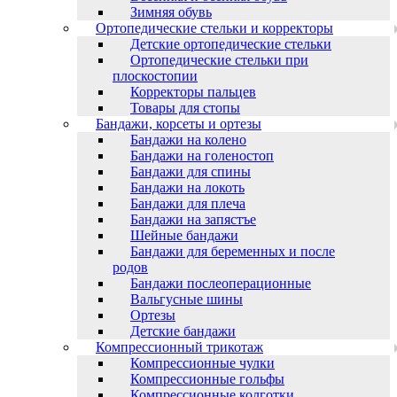
Зимняя обувь
Ортопедические стельки и корректоры
Детские ортопедические стельки
Ортопедические стельки при
плоскостопии
Корректоры пальцев
Товары для стопы
Бандажи, корсеты и ортезы
Бандажи на колено
Бандажи на голеностоп
Бандажи для спины
Бандажи на локоть
Бандажи для плеча
Бандажи на запястъе
Шейные бандажи
Бандажи для беременных и после
родов
Бандажи послеоперационные
Вальгусные шины
Ортезы
Детские бандажи
Компрессионный трикотаж
Компрессионные чулки
Компрессионные гольфы
Компрессионные колготки