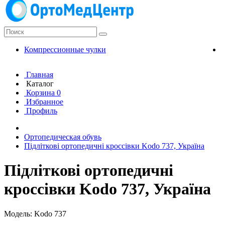
Компрессионные чулки
К
Главная
Каталог
Корзина
0
Избранное
Профиль
Ортопедическая обувь
Підліткові ортопедичні кроссівки Kodo 737, Україна
Підліткові ортопедичні
кроссівки Kodo 737, Україна
Модель: Kodo 737