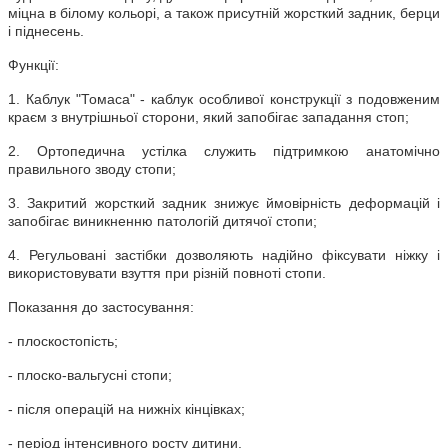
міцна в білому кольорі, а також присутній жорсткий задник, берци
і піднесень.
Функції:
1. Каблук "Томаса" - каблук особливої ​​конструкції з подовженим
краєм з внутрішньої сторони, який запобігає западання стоп;
2. Ортопедична устілка служить підтримкою анатомічно
правильного зводу стопи;
3. Закритий жорсткий задник знижує ймовірність деформацій і
запобігає виникненню патологій дитячої стопи;
4. Регульовані застібки дозволяють надійно фіксувати ніжку і
використовувати взуття при різній повноті стопи.
Показання до застосування:
- плоскостопість;
- плоско-вальгусні стопи;
- після операцій на нижніх кінцівках;
- період інтенсивного росту дитини.