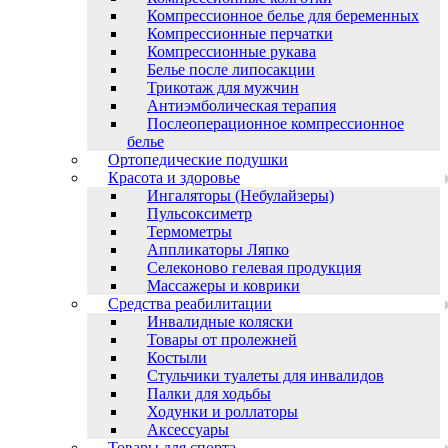
Компрессионное белье для беременных
Компрессионные перчатки
Компрессионные рукава
Белье после липосакции
Трикотаж для мужчин
Антиэмболическая терапия
Послеоперационное компрессионное
белье
Ортопедические подушки
Красота и здоровье
Ингаляторы (Небулайзеры)
Пульсоксиметр
Термометры
Аппликаторы Ляпко
Селеконово гелевая продукция
Массажеры и коврики
Средства реабилитации
Инвалидные коляски
Товары от пролежней
Костыли
Стульчики туалеты для инвалидов
Палки для ходьбы
Ходунки и роллаторы
Аксессуары
Товары для спорта