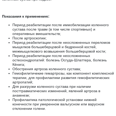
Показания к применению:
Период реабилитации после иммобилизации коленного
сустава после травм (в том числе спортивных) и
оперативных вмешательств;
После артроскопии;
Период реабилитации после неосложненных переломов
мыщелков большеберцовой и бедренной костей,
межмыщелкового возвышения большеберцовой кости;
Период реабилитации после неосложненных
остеохондропатий: болезнь Осгуда-Шлаттера, болезнь
Кёнига;
Обострения артроза коленного сустава;
Гемофилитичекие гемартрозы, как компонент комплексной
терапии, для профилактики развития гемофилитических
артропатий;
Для разгрузки коленного сустава при наличии
посттравматических изменений, явлений артроза в
анамнезе;
Профилактика патологической установки нижней
конечности при умеренном вальгусном или варусном
отклонении голени.