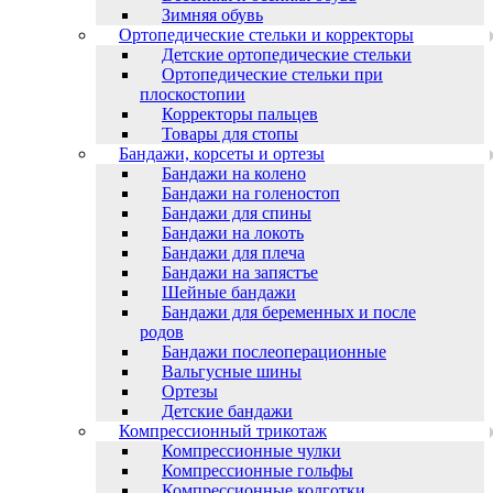
Зимняя обувь
Ортопедические стельки и корректоры
Детские ортопедические стельки
Ортопедические стельки при
плоскостопии
Корректоры пальцев
Товары для стопы
Бандажи, корсеты и ортезы
Бандажи на колено
Бандажи на голеностоп
Бандажи для спины
Бандажи на локоть
Бандажи для плеча
Бандажи на запястъе
Шейные бандажи
Бандажи для беременных и после
родов
Бандажи послеоперационные
Вальгусные шины
Ортезы
Детские бандажи
Компрессионный трикотаж
Компрессионные чулки
Компрессионные гольфы
Компрессионные колготки