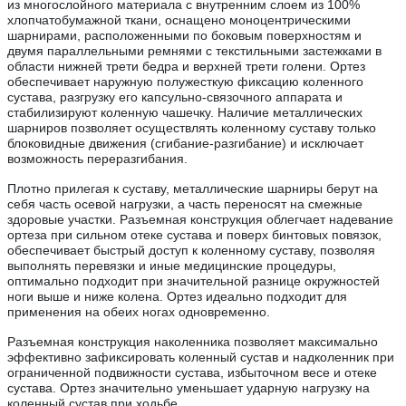
из многослойного материала с внутренним слоем из 100%
хлопчатобумажной ткани, оснащено моноцентрическими
шарнирами, расположенными по боковым поверхностям и
двумя параллельными ремнями с текстильными застежками в
области нижней трети бедра и верхней трети голени. Ортез
обеспечивает наружную полужесткую фиксацию коленного
сустава, разгрузку его капсульно-связочного аппарата и
стабилизируют коленную чашечку. Наличие металлических
шарниров позволяет осуществлять коленному суставу только
блоковидные движения (сгибание-разгибание) и исключает
возможность переразгибания.
Плотно прилегая к суставу, металлические шарниры берут на
себя часть осевой нагрузки, а часть переносят на смежные
здоровые участки. Разъемная конструкция облегчает надевание
ортеза при сильном отеке сустава и поверх бинтовых повязок,
обеспечивает быстрый доступ к коленному суставу, позволяя
выполнять перевязки и иные медицинские процедуры,
оптимально подходит при значительной разнице окружностей
ноги выше и ниже колена. Ортез идеально подходит для
применения на обеих ногах одновременно.
Разъемная конструкция наколенника позволяет максимально
эффективно зафиксировать коленный сустав и надколенник при
ограниченной подвижности сустава, избыточном весе и отеке
сустава. Ортез значительно уменьшает ударную нагрузку на
коленный сустав при ходьбе.