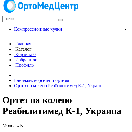
Компрессионные чулки
К
Главная
Каталог
Корзина
0
Избранное
Профиль
Бандажи, корсеты и ортезы
Ортез на колено Реабилитимед К-1, Украина
Ортез на колено
Реабилитимед К-1, Украина
Модель: К-1