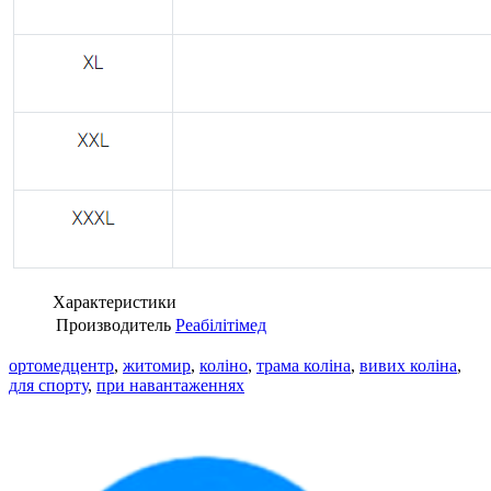
Характеристики
Производитель
Реабілітімед
ортомедцентр
,
житомир
,
коліно
,
трама коліна
,
вивих коліна
,
для спорту
,
при навантаженнях