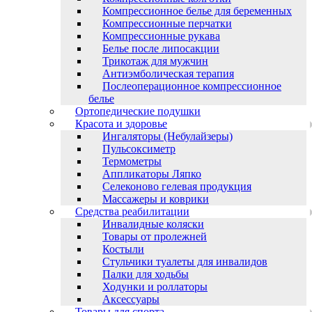
Компрессионное белье для беременных
Компрессионные перчатки
Компрессионные рукава
Белье после липосакции
Трикотаж для мужчин
Антиэмболическая терапия
Послеоперационное компрессионное
белье
Ортопедические подушки
Красота и здоровье
Ингаляторы (Небулайзеры)
Пульсоксиметр
Термометры
Аппликаторы Ляпко
Селеконово гелевая продукция
Массажеры и коврики
Средства реабилитации
Инвалидные коляски
Товары от пролежней
Костыли
Стульчики туалеты для инвалидов
Палки для ходьбы
Ходунки и роллаторы
Аксессуары
Товары для спорта