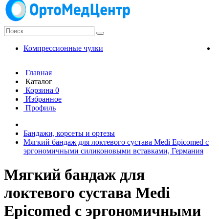
Компрессионные чулки
К
Главная
Каталог
Корзина
0
Избранное
Профиль
Бандажи, корсеты и ортезы
Мягкий бандаж для локтевого сустава Medi Epicomed с
эргономичными силиконовыми вставками, Германия
Мягкий бандаж для
локтевого сустава Medi
Epicomed с эргономичными