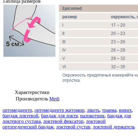
Таблица размеров
Характеристики
Производитель
Medi
ортомедцентр
,
ортомедцентр житомир
,
лікоть
,
травма
,
вивих
,
бандаж локтевой
,
бандаж для локтя
,
налокотник
,
бандаж для
локтевого сустава
,
локтевой фиксатор
,
локтовой
ортопедический бандаж
,
локтевой сустав
,
локтевой держатель