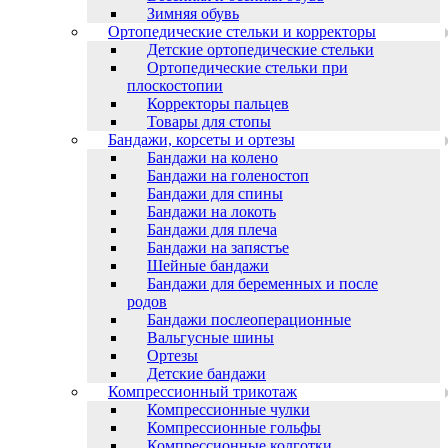
Зимняя обувь
Ортопедические стельки и корректоры
Детские ортопедические стельки
Ортопедические стельки при
плоскостопии
Корректоры пальцев
Товары для стопы
Бандажи, корсеты и ортезы
Бандажи на колено
Бандажи на голеностоп
Бандажи для спины
Бандажи на локоть
Бандажи для плеча
Бандажи на запястъе
Шейные бандажи
Бандажи для беременных и после
родов
Бандажи послеоперационные
Вальгусные шины
Ортезы
Детские бандажи
Компрессионный трикотаж
Компрессионные чулки
Компрессионные гольфы
Компрессионные колготки