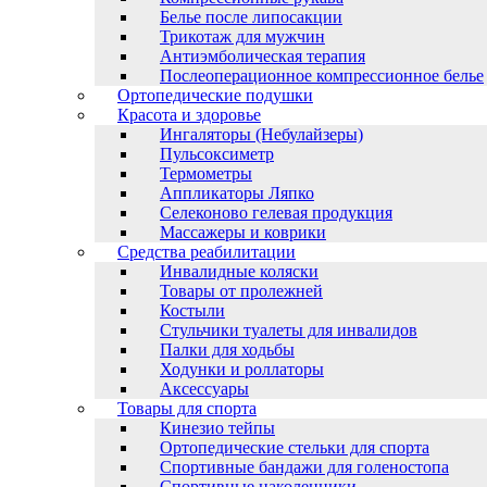
Белье после липосакции
Трикотаж для мужчин
Антиэмболическая терапия
Послеоперационное компрессионное белье
Ортопедические подушки
Красота и здоровье
Ингаляторы (Небулайзеры)
Пульсоксиметр
Термометры
Аппликаторы Ляпко
Селеконово гелевая продукция
Массажеры и коврики
Средства реабилитации
Инвалидные коляски
Товары от пролежней
Костыли
Стульчики туалеты для инвалидов
Палки для ходьбы
Ходунки и роллаторы
Аксессуары
Товары для спорта
Кинезио тейпы
Ортопедические стельки для спорта
Спортивные бандажи для голеностопа
Спортивные наколенники