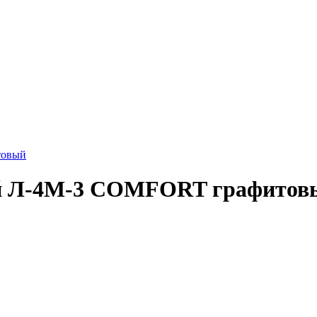
товый
ый Л-4М-3 COMFORT графитов