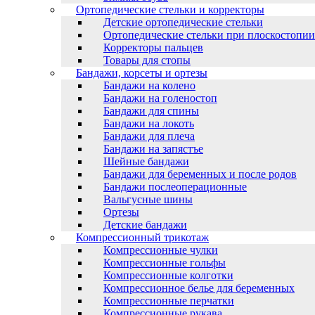
Ортопедические стельки и корректоры
Детские ортопедические стельки
Ортопедические стельки при плоскостопии
Корректоры пальцев
Товары для стопы
Бандажи, корсеты и ортезы
Бандажи на колено
Бандажи на голеностоп
Бандажи для спины
Бандажи на локоть
Бандажи для плеча
Бандажи на запястъе
Шейные бандажи
Бандажи для беременных и после родов
Бандажи послеоперационные
Вальгусные шины
Ортезы
Детские бандажи
Компрессионный трикотаж
Компрессионные чулки
Компрессионные гольфы
Компрессионные колготки
Компрессионное белье для беременных
Компрессионные перчатки
Компрессионные рукава