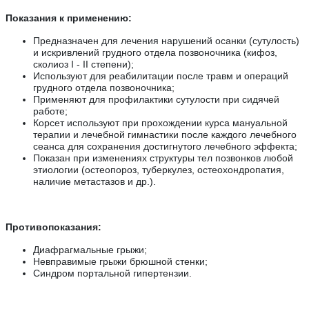
Показания к применению:
Предназначен для лечения нарушений осанки (сутулость)
и искривлений грудного отдела позвоночника (кифоз,
сколиоз I - II степени);
Используют для реабилитации после травм и операций
грудного отдела позвоночника;
Применяют для профилактики сутулости при сидячей
работе;
Корсет используют при прохождении курса мануальной
терапии и лечебной гимнастики после каждого лечебного
сеанса для сохранения достигнутого лечебного эффекта;
Показан при изменениях структуры тел позвонков любой
этиологии (остеопороз, туберкулез, остеохондропатия,
наличие метастазов и др.).
Противопоказания:
Диафрагмальные грыжи;
Невправимые грыжи брюшной стенки;
Синдром портальной гипертензии.