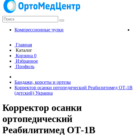
Компрессионные чулки
К
Главная
Каталог
Корзина
0
Избранное
Профиль
Бандажи, корсеты и ортезы
Корректор осанки ортопедический Реабилитимед ОТ-1В
(детский) Украина
Корректор осанки
ортопедический
Реабилитимед ОТ-1В