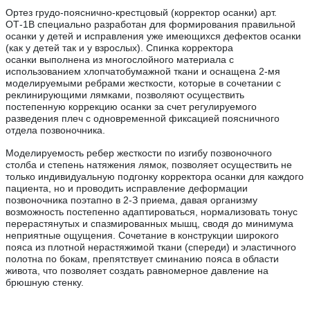
Ортез грудо-пояснично-крестцовый (корректор осанки) арт.
ОТ-1В специально разработан для формирования правильной
осанки у детей и исправления уже имеющихся дефектов осанки
(как у детей так и у взрослых). Спинка корректора
осанки выполнена из многослойного материала с
использованием хлопчатобумажной ткани и оснащена 2-мя
моделируемыми ребрами жесткости, которые в сочетании с
реклинирующими лямками, позволяют осуществить
постепенную коррекцию осанки за счет регулируемого
разведения плеч с одновременной фиксацией поясничного
отдела позвоночника.
Моделируемость ребер жесткости по изгибу позвоночного
столба и степень натяжения лямок, позволяет осуществить не
только индивидуальную подгонку корректора осанки для каждого
пациента, но и проводить исправление деформации
позвоночника поэтапно в 2-З приема, давая организму
возможность постепенно адаптироваться, нормализовать тонус
перерастянутых и спазмированных мышц, сводя до минимума
неприятные ощущения. Сочетание в конструкции широкого
пояса из плотной нерастяжимой ткани (спереди) и эластичного
полотна по бокам, препятствует сминанию пояса в области
живота, что позволяет создать равномерное давление на
брюшную стенку.