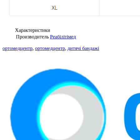
Характеристики
Производитель
Реабілітімед
ортомедцентр
,
ортомедцентр
,
дитячі бандажі