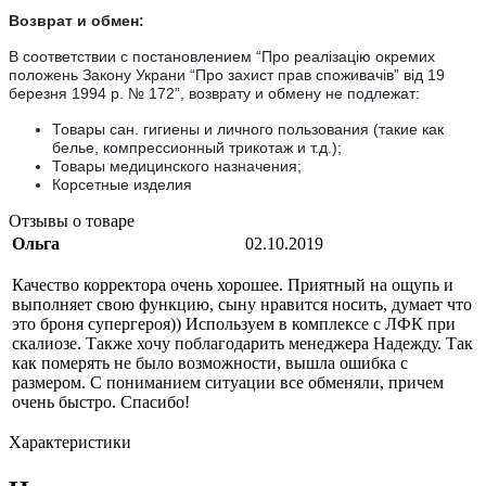
Возврат и обмен:
В соответствии с постановлением “Про реалiзацiю окремих
положень Закону Украни “Про захист прав споживачiв” вiд 19
березня 1994 р. № 172”, возврату и обмену не подлежат:
Товары сан. гигиены и личного пользования (такие как
белье, компрессионный трикотаж и т.д.);
Товары медицинского назначения;
Корсетные изделия
Отзывы о товаре
Ольга
02.10.2019
Качество корректора очень хорошее. Приятный на ощупь и
выполняет свою функцию, сыну нравится носить, думает что
это броня супергероя)) Используем в комплексе с ЛФК при
скалиозе. Также хочу поблагодарить менеджера Надежду. Так
как померять не было возможности, вышла ошибка с
размером. С пониманием ситуации все обменяли, причем
очень быстро. Спасибо!
Характеристики