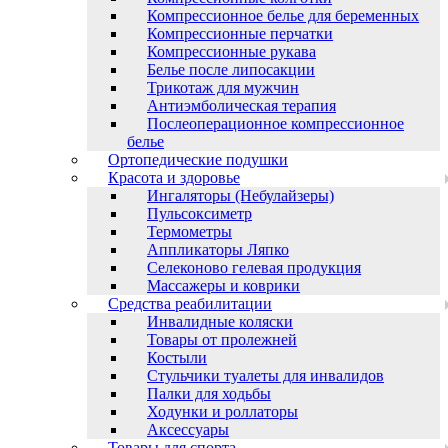
Компрессионное белье для беременных
Компрессионные перчатки
Компрессионные рукава
Белье после липосакции
Трикотаж для мужчин
Антиэмболическая терапия
Послеоперационное компрессионное
белье
Ортопедические подушки
Красота и здоровье
Ингаляторы (Небулайзеры)
Пульсоксиметр
Термометры
Аппликаторы Ляпко
Селеконово гелевая продукция
Массажеры и коврики
Средства реабилитации
Инвалидные коляски
Товары от пролежней
Костыли
Стульчики туалеты для инвалидов
Палки для ходьбы
Ходунки и роллаторы
Аксессуары
Товары для спорта