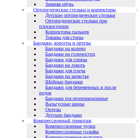
Зимняя обувь
Ортопедические стельки и корректоры
Детские ортопедические стельки
Ортопедические стельки при
плоскостопии
Корректоры пальцев
Товары для стопы
Бандажи, корсеты и ортезы
Бандажи на колено
Бандажи на голеностоп
Бандажи для спины
Бандажи на локоть
Бандажи для плеча
Бандажи на запястъе
Шейные бандажи
Бандажи для беременных и после
родов
Бандажи послеоперационные
Вальгусные шины
Ортезы
Детские бандажи
Компрессионный трикотаж
Компрессионные чулки
Компрессионные гольфы
Компрессионные колготки