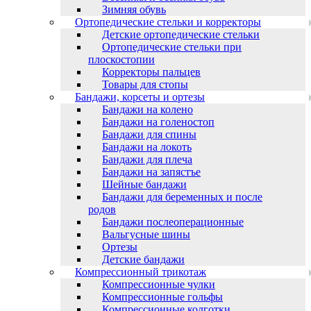
Зимняя обувь
Ортопедические стельки и корректоры
Детские ортопедические стельки
Ортопедические стельки при
плоскостопии
Корректоры пальцев
Товары для стопы
Бандажи, корсеты и ортезы
Бандажи на колено
Бандажи на голеностоп
Бандажи для спины
Бандажи на локоть
Бандажи для плеча
Бандажи на запястъе
Шейные бандажи
Бандажи для беременных и после
родов
Бандажи послеоперационные
Вальгусные шины
Ортезы
Детские бандажи
Компрессионный трикотаж
Компрессионные чулки
Компрессионные гольфы
Компрессионные колготки