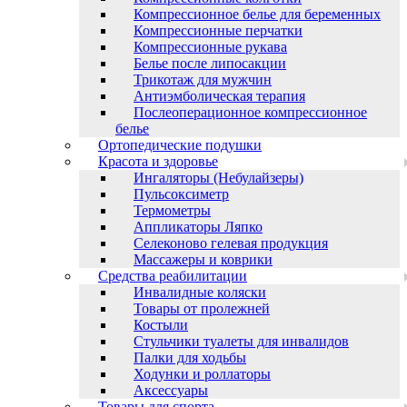
Компрессионное белье для беременных
Компрессионные перчатки
Компрессионные рукава
Белье после липосакции
Трикотаж для мужчин
Антиэмболическая терапия
Послеоперационное компрессионное
белье
Ортопедические подушки
Красота и здоровье
Ингаляторы (Небулайзеры)
Пульсоксиметр
Термометры
Аппликаторы Ляпко
Селеконово гелевая продукция
Массажеры и коврики
Средства реабилитации
Инвалидные коляски
Товары от пролежней
Костыли
Стульчики туалеты для инвалидов
Палки для ходьбы
Ходунки и роллаторы
Аксессуары
Товары для спорта