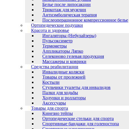
Белье после липосакции
Трикотаж для мужчин
Антиэмболическая терапия
Послеоперационное компрессионное белье
Ортопедические подушки
Красота и здоровье
Ингаляторы (Небулайзеры)
Пульсоксиметр
Термометры
Аппликаторы Ляпко
Селеконово гелевая продукция
Массажеры и коврики
Средства реабилитации
Инвалидные коляски
Товары от пролежней
Костыли
Стульчики туалеты для инвалидов
Палки для ходьбы
Ходунки и роллаторы
Аксессуары
Товары для спорта
Кинезио тейпы
Ортопедические стельки для спорта
Спортивные бандажи для голеностопа
Спортивные наколенники