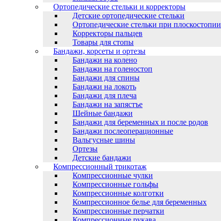
Ортопедические стельки и корректоры
Детские ортопедические стельки
Ортопедические стельки при плоскостопии
Корректоры пальцев
Товары для стопы
Бандажи, корсеты и ортезы
Бандажи на колено
Бандажи на голеностоп
Бандажи для спины
Бандажи на локоть
Бандажи для плеча
Бандажи на запястъе
Шейные бандажи
Бандажи для беременных и после родов
Бандажи послеоперационные
Вальгусные шины
Ортезы
Детские бандажи
Компрессионный трикотаж
Компрессионные чулки
Компрессионные гольфы
Компрессионные колготки
Компрессионное белье для беременных
Компрессионные перчатки
Компрессионные рукава