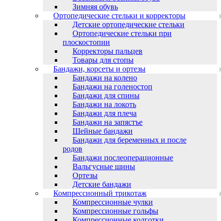
Зимняя обувь
Ортопедические стельки и корректоры
Детские ортопедические стельки
Ортопедические стельки при
плоскостопии
Корректоры пальцев
Товары для стопы
Бандажи, корсеты и ортезы
Бандажи на колено
Бандажи на голеностоп
Бандажи для спины
Бандажи на локоть
Бандажи для плеча
Бандажи на запястъе
Шейные бандажи
Бандажи для беременных и после
родов
Бандажи послеоперационные
Вальгусные шины
Ортезы
Детские бандажи
Компрессионный трикотаж
Компрессионные чулки
Компрессионные гольфы
Компрессионные колготки