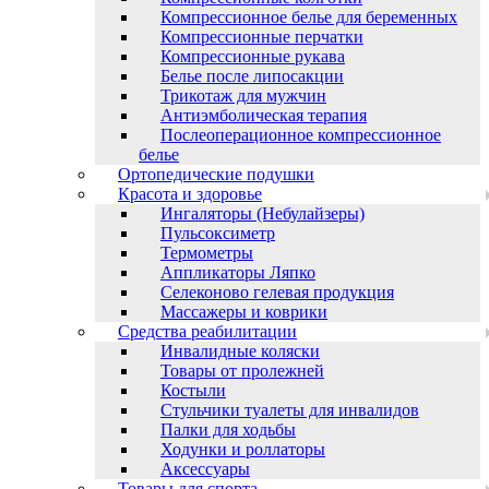
Компрессионное белье для беременных
Компрессионные перчатки
Компрессионные рукава
Белье после липосакции
Трикотаж для мужчин
Антиэмболическая терапия
Послеоперационное компрессионное
белье
Ортопедические подушки
Красота и здоровье
Ингаляторы (Небулайзеры)
Пульсоксиметр
Термометры
Аппликаторы Ляпко
Селеконово гелевая продукция
Массажеры и коврики
Средства реабилитации
Инвалидные коляски
Товары от пролежней
Костыли
Стульчики туалеты для инвалидов
Палки для ходьбы
Ходунки и роллаторы
Аксессуары
Товары для спорта