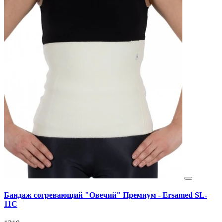
Бандаж согревающий "Овечий" Премиум - Ersamed SL-
11C