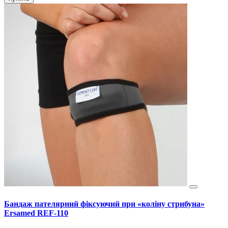
Бандаж пателярний фіксуючий при «коліну стрибуна»
Ersamed REF-110