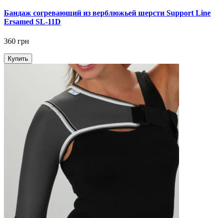
Бандаж согревающий из верблюжьей шерсти Support Line
Ersamed SL-11D
360 грн
Купить