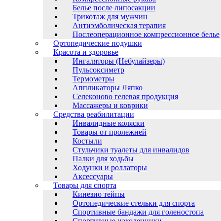
Белье после липосакции
Трикотаж для мужчин
Антиэмболическая терапия
Послеоперационное компрессионное белье
Ортопедические подушки
Красота и здоровье
Ингаляторы (Небулайзеры)
Пульсоксиметр
Термометры
Аппликаторы Ляпко
Селеконово гелевая продукция
Массажеры и коврики
Средства реабилитации
Инвалидные коляски
Товары от пролежней
Костыли
Стульчики туалеты для инвалидов
Палки для ходьбы
Ходунки и роллаторы
Аксессуары
Товары для спорта
Кинезио тейпы
Ортопедические стельки для спорта
Спортивные бандажи для голеностопа
Спортивные наколенники