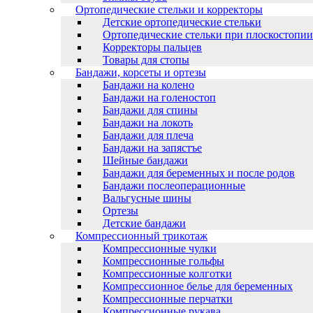
Ортопедические стельки и корректоры
Детские ортопедические стельки
Ортопедические стельки при плоскостопии
Корректоры пальцев
Товары для стопы
Бандажи, корсеты и ортезы
Бандажи на колено
Бандажи на голеностоп
Бандажи для спины
Бандажи на локоть
Бандажи для плеча
Бандажи на запястъе
Шейные бандажи
Бандажи для беременных и после родов
Бандажи послеоперационные
Вальгусные шины
Ортезы
Детские бандажи
Компрессионный трикотаж
Компрессионные чулки
Компрессионные гольфы
Компрессионные колготки
Компрессионное белье для беременных
Компрессионные перчатки
Компрессионные рукава