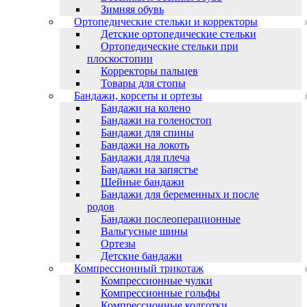
Зимняя обувь
Ортопедические стельки и корректоры
Детские ортопедические стельки
Ортопедические стельки при
плоскостопии
Корректоры пальцев
Товары для стопы
Бандажи, корсеты и ортезы
Бандажи на колено
Бандажи на голеностоп
Бандажи для спины
Бандажи на локоть
Бандажи для плеча
Бандажи на запястъе
Шейные бандажи
Бандажи для беременных и после
родов
Бандажи послеоперационные
Вальгусные шины
Ортезы
Детские бандажи
Компрессионный трикотаж
Компрессионные чулки
Компрессионные гольфы
Компрессионные колготки