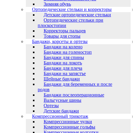
Зимняя обувь
Ортопедические стельки и корректоры
Детские ортопедические стельки
Ортопедические стельки при
плоскостопии
Корректоры пальцев
Товары для стопы
Бандажи, корсеты и ортезы
Бандажи на колено
Бандажи на голеностоп
Бандажи для спины
Бандажи на локоть
Бандажи для плеча
Бандажи на запястъе
Шейные бандажи
Бандажи для беременных и после
родов
Бандажи послеоперационные
Вальгусные шины
Ортезы
Детские бандажи
Компрессионный трикотаж
Компрессионные чулки
Компрессионные гольфы
Компрессионные колготки