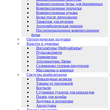
Компрессионное белье для беременных
Компрессионные перчатки
Компрессионные рукава
Белье после липосакции
Трикотаж для мужчин
Антиэмболическая терапия
Послеоперационное компрессионное
белье
Ортопедические подушки
Красота и здоровье
Ингаляторы (Небулайзеры)
Пульсоксиметр
Термометры
Аппликаторы Ляпко
Селеконово гелевая продукция
Массажеры и коврики
Средства реабилитации
Инвалидные коляски
Товары от пролежней
Костыли
Стульчики туалеты для инвалидов
Палки для ходьбы
Ходунки и роллаторы
Аксессуары
Товары для спорта