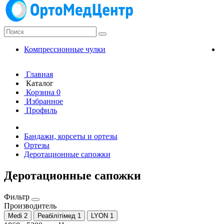
Компрессионные чулки
К
Главная
Каталог
Корзина
0
Избранное
Профиль
Бандажи, корсеты и ортезы
Ортезы
Деротационные сапожки
Деротационные сапожки
Фильтр
Производитель
Medi
2
Реабілітімед
1
LYON
1