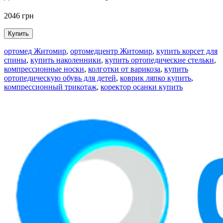
2046 грн
2
Купить
ортомед Житомир
,
ортомедцентр Житомир
,
купить корсет для
спины
,
купить наколенники
,
купить ортопедические стельки
,
компрессионные носки
,
колготки от варикоза
,
купить
ортопедическую обувь для детей
,
коврик ляпко купить
,
компрессионный трикотаж
,
коректор осанки купить