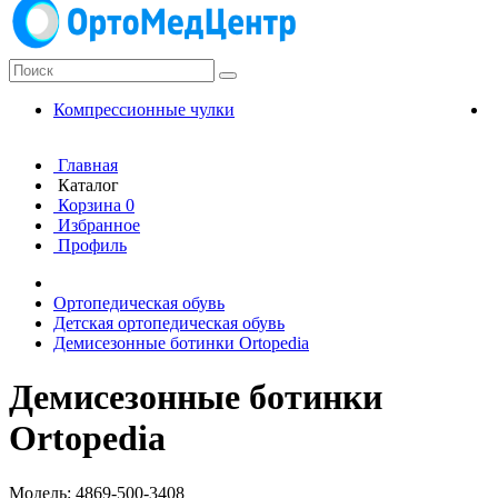
Компрессионные чулки
К
Главная
Каталог
Корзина
0
Избранное
Профиль
Ортопедическая обувь
Детская ортопедическая обувь
Демисезонные ботинки Ortopedia
Демисезонные ботинки
Ortopedia
Модель: 4869-500-3408