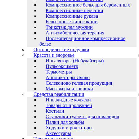
Компрессионное белье для беременных
Компрессионные перчатки
Компрессионные рукава
Белье после липосакции
Трикотаж для мужчин
Антиэмболическая терапия
Послеоперационное компрессионное
белье
Ортопедические подушки
Красота и здоровье
Ингаляторы (Небулайзеры)
Пульсоксиметр
Термометры
Аппликаторы Ляпко
Селеконово гелевая продукция
Массажеры и коврики
Средства реабилитации
Инвалидные коляски
Товары от пролежней
Костыли
Стульчики туалеты для инвалидов
Палки для ходьбы
Ходунки и роллаторы
Аксессуары
Товары для спорта