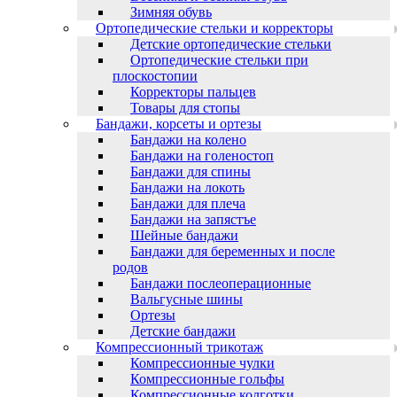
Зимняя обувь
Ортопедические стельки и корректоры
Детские ортопедические стельки
Ортопедические стельки при
плоскостопии
Корректоры пальцев
Товары для стопы
Бандажи, корсеты и ортезы
Бандажи на колено
Бандажи на голеностоп
Бандажи для спины
Бандажи на локоть
Бандажи для плеча
Бандажи на запястъе
Шейные бандажи
Бандажи для беременных и после
родов
Бандажи послеоперационные
Вальгусные шины
Ортезы
Детские бандажи
Компрессионный трикотаж
Компрессионные чулки
Компрессионные гольфы
Компрессионные колготки