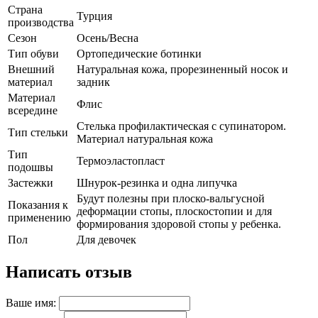
Страна
Турция
производства
Сезон
Осень/Весна
Тип обуви
Ортопедические ботинки
Внешний
Натуральная кожа, прорезиненный носок и
материал
задник
Материал
Флис
всередине
Стелька профилактическая с супинатором.
Тип стельки
Материал натуральная кожа
Тип
Термоэластопласт
подошвы
Застежки
Шнурок-резинка и одна липучка
Будут полезны при плоско-вальгусной
Показания к
деформации стопы, плоскостопии и для
применению
формирования здоровой стопы у ребенка.
Пол
Для девочек
Написать отзыв
Ваше имя: