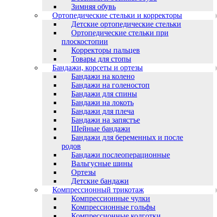
Зимняя обувь
Ортопедические стельки и корректоры
Детские ортопедические стельки
Ортопедические стельки при
плоскостопии
Корректоры пальцев
Товары для стопы
Бандажи, корсеты и ортезы
Бандажи на колено
Бандажи на голеностоп
Бандажи для спины
Бандажи на локоть
Бандажи для плеча
Бандажи на запястъе
Шейные бандажи
Бандажи для беременных и после
родов
Бандажи послеоперационные
Вальгусные шины
Ортезы
Детские бандажи
Компрессионный трикотаж
Компрессионные чулки
Компрессионные гольфы
Компрессионные колготки