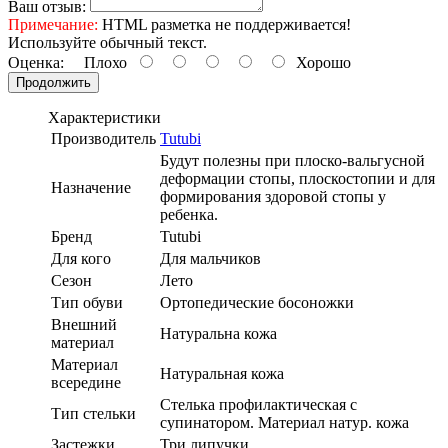
Ваш отзыв:
Примечание:
HTML разметка не поддерживается!
Используйте обычный текст.
Оценка:
Плохо
Хорошо
Продолжить
Характеристики
Производитель
Tutubi
Будут полезны при плоско-вальгусной
деформации стопы, плоскостопии и для
Назначение
формирования здоровой стопы у
ребенка.
Бренд
Tutubi
Для кого
Для мальчиков
Сезон
Лето
Тип обуви
Ортопедические босоножки
Внешний
Натуральна кожа
материал
Материал
Натуральная кожа
всередине
Стелька профилактическая с
Тип стельки
супинатором. Материал натур. кожа
Застежки
Три липучки