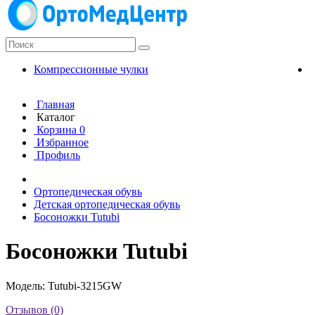
Компрессионные чулки
К
Главная
Каталог
Корзина
0
Избранное
Профиль
Ортопедическая обувь
Детская ортопедическая обувь
Босоножки Tutubi
Босоножки Tutubi
Модель: Tutubi-3215GW
Отзывов (0)