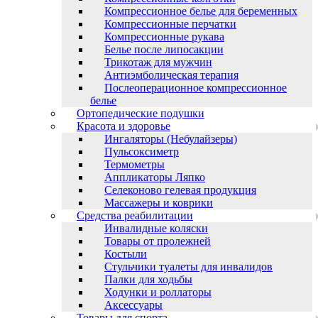
Компрессионное белье для беременных
Компрессионные перчатки
Компрессионные рукава
Белье после липосакции
Трикотаж для мужчин
Антиэмболическая терапия
Послеоперационное компрессионное
белье
Ортопедические подушки
Красота и здоровье
Ингаляторы (Небулайзеры)
Пульсоксиметр
Термометры
Аппликаторы Ляпко
Селеконово гелевая продукция
Массажеры и коврики
Средства реабилитации
Инвалидные коляски
Товары от пролежней
Костыли
Стульчики туалеты для инвалидов
Палки для ходьбы
Ходунки и роллаторы
Аксессуары
Товары для спорта