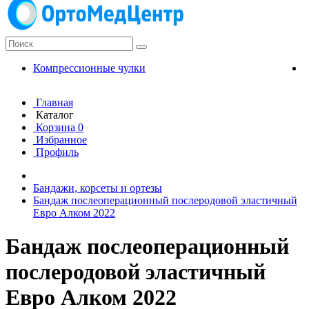
Компрессионные чулки
К
Главная
Каталог
Корзина
0
Избранное
Профиль
Бандажи, корсеты и ортезы
Бандаж послеоперационный послеродовой эластичный
Евро Алком 2022
Бандаж послеоперационный
послеродовой эластичный
Евро Алком 2022