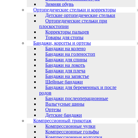
Зимняя обувь
Ортопедические стельки и корректоры
Детские ортопедические стельки
Ортопедические стельки при
плоскостопии
Корректоры пальцев
Товары для стопы
Бандажи, корсеты и ортезы
Бандажи на колено
Бандажи на голеностоп
Бандажи для спины
Бандажи на локоть
Бандажи для плеча
Бандажи на запястъе
Шейные бандажи
Бандажи для беременных и после
родов
Бандажи послеоперационные
Вальгусные шины
Ортезы
Детские бандажи
Компрессионный трикотаж
Компрессионные чулки
Компрессионные гольфы
Компрессионные колготки