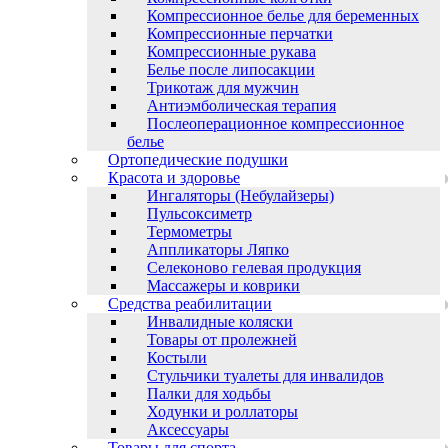
Компрессионное белье для беременных
Компрессионные перчатки
Компрессионные рукава
Белье после липосакции
Трикотаж для мужчин
Антиэмболическая терапия
Послеоперационное компрессионное
белье
Ортопедические подушки
Красота и здоровье
Ингаляторы (Небулайзеры)
Пульсоксиметр
Термометры
Аппликаторы Ляпко
Селеконово гелевая продукция
Массажеры и коврики
Средства реабилитации
Инвалидные коляски
Товары от пролежней
Костыли
Стульчики туалеты для инвалидов
Палки для ходьбы
Ходунки и роллаторы
Аксессуары
Товары для спорта