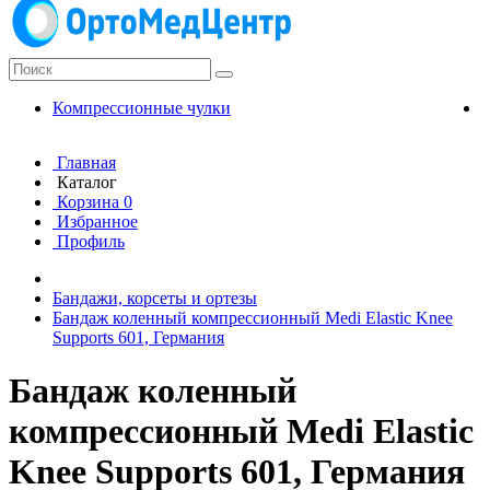
Компрессионные чулки
К
Главная
Каталог
Корзина
0
Избранное
Профиль
Бандажи, корсеты и ортезы
Бандаж коленный компрессионный Medi Elastic Knee
Supports 601, Германия
Бандаж коленный
компрессионный Medi Elastic
Knee Supports 601, Германия