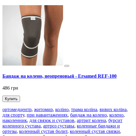
Бандаж на колено, неопреновый - Ersamed REF-100
486 грн
Купить
ортомедцентр
,
житомир
,
коліно
,
трама коліна
,
вивих коліна
,
для спорту
,
при навантаженнях
,
бандаж на колено
,
колено
,
наколенник
,
для связок и суставов
,
артрит колена
,
бурсит
коленного сустава
,
артроз суставы
,
коленные бандажи и
ортезы
,
коленный сустав болит
,
коленный сустав связки
,