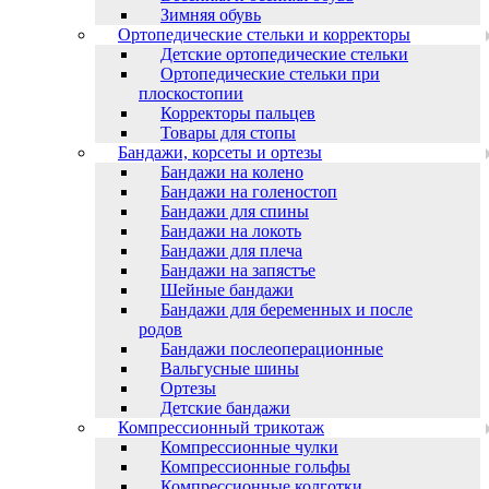
Зимняя обувь
Ортопедические стельки и корректоры
Детские ортопедические стельки
Ортопедические стельки при
плоскостопии
Корректоры пальцев
Товары для стопы
Бандажи, корсеты и ортезы
Бандажи на колено
Бандажи на голеностоп
Бандажи для спины
Бандажи на локоть
Бандажи для плеча
Бандажи на запястъе
Шейные бандажи
Бандажи для беременных и после
родов
Бандажи послеоперационные
Вальгусные шины
Ортезы
Детские бандажи
Компрессионный трикотаж
Компрессионные чулки
Компрессионные гольфы
Компрессионные колготки