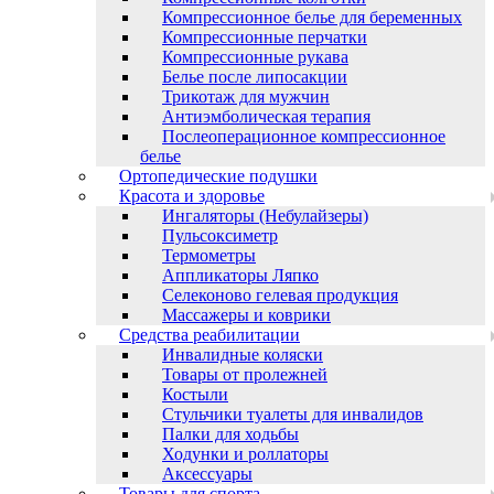
Компрессионное белье для беременных
Компрессионные перчатки
Компрессионные рукава
Белье после липосакции
Трикотаж для мужчин
Антиэмболическая терапия
Послеоперационное компрессионное
белье
Ортопедические подушки
Красота и здоровье
Ингаляторы (Небулайзеры)
Пульсоксиметр
Термометры
Аппликаторы Ляпко
Селеконово гелевая продукция
Массажеры и коврики
Средства реабилитации
Инвалидные коляски
Товары от пролежней
Костыли
Стульчики туалеты для инвалидов
Палки для ходьбы
Ходунки и роллаторы
Аксессуары
Товары для спорта