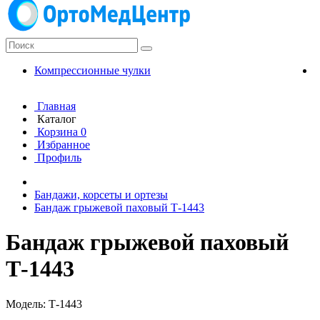
Компрессионные чулки
К
Главная
Каталог
Корзина
0
Избранное
Профиль
Бандажи, корсеты и ортезы
Бандаж грыжевой паховый Т-1443
Бандаж грыжевой паховый
Т-1443
Модель: Т-1443