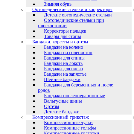
Зимняя обувь
Ортопедические стельки и корректоры
Детские ортопедические стельки
Ортопедические стельки при
плоскостопии
Корректоры пальцев
Товары для стопы
Бандажи, корсеты и ортезы
Бандажи на колено
Бандажи на голеностоп
Бандажи для спины
Бандажи на локоть
Бандажи для плеча
Бандажи на запястъе
Шейные бандажи
Бандажи для беременных и после
родов
Бандажи послеоперационные
Вальгусные шины
Ортезы
Детские бандажи
Компрессионный трикотаж
Компрессионные чулки
Компрессионные гольфы
Компрессионные колготки