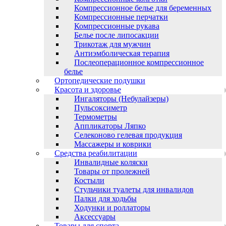
Компрессионное белье для беременных
Компрессионные перчатки
Компрессионные рукава
Белье после липосакции
Трикотаж для мужчин
Антиэмболическая терапия
Послеоперационное компрессионное
белье
Ортопедические подушки
Красота и здоровье
Ингаляторы (Небулайзеры)
Пульсоксиметр
Термометры
Аппликаторы Ляпко
Селеконово гелевая продукция
Массажеры и коврики
Средства реабилитации
Инвалидные коляски
Товары от пролежней
Костыли
Стульчики туалеты для инвалидов
Палки для ходьбы
Ходунки и роллаторы
Аксессуары
Товары для спорта