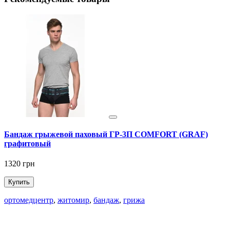
Бандаж грыжевой паховый ГР-3П COMFORT (GRAF)
графитовый
1
1320 грн
Купить
ортомедцентр
,
житомир
,
бандаж
,
грижа