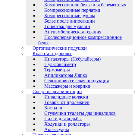
Компрессионное белье для беременных
Компрессионные перчатки
Компрессионные рукава
Белье после липосакции
Трикотаж для мужчин
Антиэмболическая терапия
Послеоперационное компрессионное
белье
Ортопедические подушки
Красота и здоровье
Ингаляторы (Небулайзеры)
Пульсоксиметр
Термометры
Аппликаторы Ляпко
Селеконово гелевая продукция
Массажеры и коврики
Средства реабилитации
Инвалидные коляски
Товары от пролежней
Костыли
Стульчики туалеты для инвалидов
Палки для ходьбы
Ходунки и роллаторы
Аксессуары
Товары для спорта