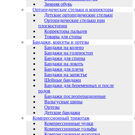
Зимняя обувь
Ортопедические стельки и корректоры
Детские ортопедические стельки
Ортопедические стельки при
плоскостопии
Корректоры пальцев
Товары для стопы
Бандажи, корсеты и ортезы
Бандажи на колено
Бандажи на голеностоп
Бандажи для спины
Бандажи на локоть
Бандажи для плеча
Бандажи на запястъе
Шейные бандажи
Бандажи для беременных и после
родов
Бандажи послеоперационные
Вальгусные шины
Ортезы
Детские бандажи
Компрессионный трикотаж
Компрессионные чулки
Компрессионные гольфы
Компрессионные колготки