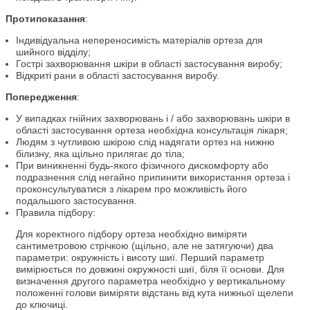
Протипоказання
:
Індивідуальна непереносимість матеріалів ортеза для
шийного відділу;
Гострі захворювання шкіри в області застосування виробу;
Відкриті рани в області застосування виробу.
Попередження
:
У випадках гнійних захворювань і / або захворювань шкіри в
області застосування ортеза необхідна консультація лікаря;
Людям з чутливою шкірою слід надягати ортез на нижню
білизну, яка щільно прилягає до тіла;
При виникненні будь-якого фізичного дискомфорту або
подразнення слід негайно припинити використання ортеза і
проконсультуватися з лікарем про можливість його
подальшого застосування.
Правила підбору:
Для коректного підбору ортеза необхідно виміряти
сантиметровою стрічкою (щільно, але не затягуючи) два
параметри: окружність і висоту шиї. Перший параметр
вимірюється по довжині окружності шиї, біля її основи. Для
визначення другого параметра необхідно у вертикальному
положенні голови виміряти відстань від кута нижньої щелепи
до ключиці.