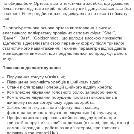
по обидва боки Ортеза, вшита текстильна застібка, що дозволяє
більш точно підігнати виріб по обхвату шиї, допускається застібка
внахлест. Розмір підбирається індивідуально по висоті і обхвату
шиї.
Пінополіуретанова основа ортеза виготовлена ​​з високо
еластичного поліуретану провідних світових фірм: "Shell",
"Bayer", "Basf", "Goldschmidt", що володіє високою пружністю і
здатністю відновлювати свою первинну форму після тривалої
статистичного навантаження. Технічні параметри відповідають
міжнародним вимогам, що пред'являються до продукції даного
типу.
Показання до застосування
:
Порушення тонусу м'язів шиї;
Підвищена рухливість хребців в шийному відділі;
Стани після травм і операцій шийного відділу хребта;
Комплексне лікування головного болю, запаморочення;
Комплексне лікування порушень постави і викривлень в
шийному і верхньогрудному відділах хребта;
Закріплення лікувального ефекту після масажу,
фізіотерапевтичного лікування, лікувальної фізкультури;
Профілактика захворювань шийного відділу хребта при
тривалій напрузі м'язів шиї і надпліччя (в школі, при підготовці
домашніх завдань, роботи за комп'ютером, при тривалих
поїздках в транспорті і ін.).