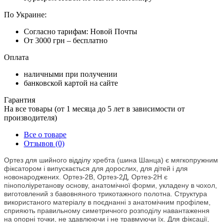
По Украине:
Согласно тарифам: Новой Почты
От 3000 грн – бесплатно
Оплата
наличными при получении
банковской картой на сайте
Гарантия
На все товары (от 1 месяца до 5 лет в зависимости от
производителя)
Все о товаре
Отзывов (0)
Ортез для шийного відділу хребта (шина Шанца) є мягкопружним
фіксатором і випускається для дорослих, для дітей і для
новонароджених. Ортез-2В, Ортез-2Д, Ортез-2Н є
пінополіуретанову основу, анатомічної форми, укладену в чохол,
виготовлений з бавовняного трикотажного полотна. Структура
використаного матеріалу в поєднанні з анатомічним профілем,
сприяють правильному симетричного розподілу навантаження
на опорні точки, не здавлюючи і не травмуючи їх. Для фіксації,