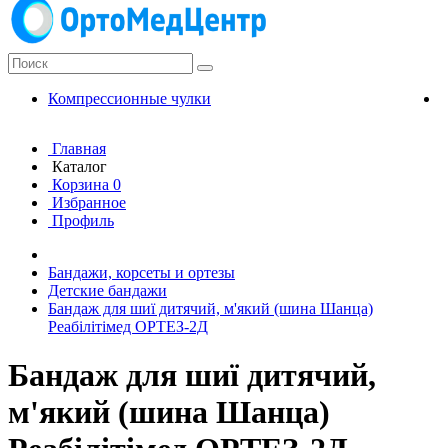
Компрессионные чулки
К
Главная
Каталог
Корзина
0
Избранное
Профиль
Бандажи, корсеты и ортезы
Детские бандажи
Бандаж для шиї дитячий, м'який (шина Шанца)
Реабілітімед ОРТЕЗ-2Д
Бандаж для шиї дитячий,
м'який (шина Шанца)