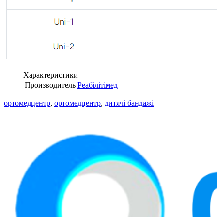
Характеристики
Производитель
Реабілітімед
ортомедцентр
,
ортомедцентр
,
дитячі бандажі