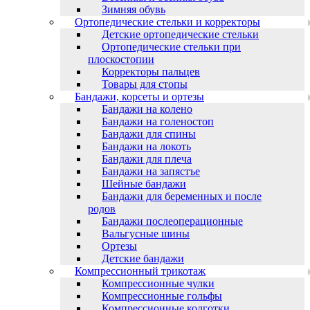
Зимняя обувь
Ортопедические стельки и корректоры
Детские ортопедические стельки
Ортопедические стельки при
плоскостопии
Корректоры пальцев
Товары для стопы
Бандажи, корсеты и ортезы
Бандажи на колено
Бандажи на голеностоп
Бандажи для спины
Бандажи на локоть
Бандажи для плеча
Бандажи на запястъе
Шейные бандажи
Бандажи для беременных и после
родов
Бандажи послеоперационные
Вальгусные шины
Ортезы
Детские бандажи
Компрессионный трикотаж
Компрессионные чулки
Компрессионные гольфы
Компрессионные колготки