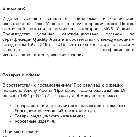
Внимание:
Изделия успешно прошли до клинические и клинические
испытания на базе
Украинского научно-практического Центра
экстренной помощи и медицины катастроф МОЗ Украины
.
Производство успешно сертифицировано органом по
сертификации
Quality Austria
в соответствии с международным
стандартом ISO 13485 - 2016. Это свидетельствует о высоком
качестве и эффективности
использования
ортопедических
изделий.
Возврат и обмен:
В соответствии с постановлением “Про реалiзацiю окремих
положень Закону Украни “Про захист прав споживачiв” вiд 19
березня 1994 р. № 172”, возврату и обмену не подлежат:
Товары сан. гигиены и личного пользования (такие как
белье, компрессионный трикотаж и т.д.);
Товары медицинского назначения;
Корсетные изделия.
Отзывы о товаре