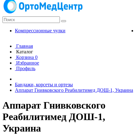
Компрессионные чулки
К
Главная
Каталог
Корзина
0
Избранное
Профиль
Бандажи, корсеты и ортезы
Аппарат Гнивковского Реабилитимед ДОШ-1, Украина
Аппарат Гнивковского
Реабилитимед ДОШ-1,
Украина