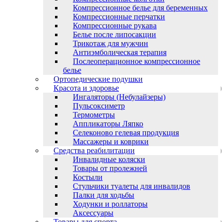
Компрессионное белье для беременных
Компрессионные перчатки
Компрессионные рукава
Белье после липосакции
Трикотаж для мужчин
Антиэмболическая терапия
Послеоперационное компрессионное
белье
Ортопедические подушки
Красота и здоровье
Ингаляторы (Небулайзеры)
Пульсоксиметр
Термометры
Аппликаторы Ляпко
Селеконово гелевая продукция
Массажеры и коврики
Средства реабилитации
Инвалидные коляски
Товары от пролежней
Костыли
Стульчики туалеты для инвалидов
Палки для ходьбы
Ходунки и роллаторы
Аксессуары
Товары для спорта