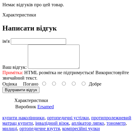
Немає відгуків про цей товар.
Характеристики
Написати відгук
ім'я
Ваш відгук:
Примітка:
HTML розмітка не підтримується! Використовуйте
звичайний текст.
Оцінка
Погано
Добре
Відправити відгук
Характеристики
Виробник
Ersamed
купити наколінники
,
ортопедичні устілки
,
протипролежневий
матрац купити
,
інвалідний візок
,
аплікатор ляпко
,
тонометр
,
милиці
,
ортопедичне взуття
,
компресійні чулки