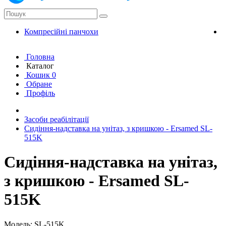
Компресійні панчохи
К
Головна
Каталог
Кошик
0
Обране
Профіль
Засоби реабілітації
Сидіння-надставка на унітаз, з кришкою - Ersamed SL-
515K
Сидіння-надставка на унітаз,
з кришкою - Ersamed SL-
515K
Модель: SL-515K