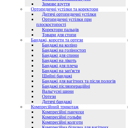
Зимове взуття
Ортопедичні устілки та коректори
Дитячі ортопедичні устілки
Ортопедичні устілки при
плоскостопості
Коректори пальців
Товари для стопи
Бандажі, корсети та ортези
Бандажі на коліно
Бандажі на голіностоп
Бандажі для спини
Бандажі на лікоть
Бандажі для плеча
Бандажі на зап'ястя
Шийні бандажі
Бандажі для вагітних та після пологів
Бандажі післяопераційні
Вальгусні шини
Ортези
Дитячі бандажі
Компресійний трикотаж
Компресійні панчохи
Компресійні гольфи
Компресійні колготи
Компресійна білизна для вагітних