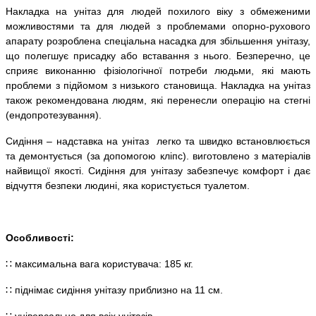
Накладка на унітаз для людей похилого віку з обмеженими
можливостями та для людей з проблемами опорно-рухового
апарату розроблена спеціальна насадка для збільшення унітазу,
що полегшує присадку або вставання з нього. Безперечно, це
сприяє виконанню фізіологічної потреби людьми, які мають
проблеми з підйомом з низького становища. Накладка на унітаз
також рекомендована людям, які перенесли операцію на стегні
(ендопротезування).
Сидіння – надставка на унітаз легко та швидко встановлюється
та демонтується (за допомогою кліпс). виготовлено з матеріалів
найвищої якості. Сидіння для унітазу забезпечує комфорт і дає
відчуття безпеки людині, яка користується туалетом.
Особливості:
∷ максимальна вага користувача: 185 кг.
∷ піднімає сидіння унітазу приблизно на 11 см.
∷ універсальне для всіх унітазів