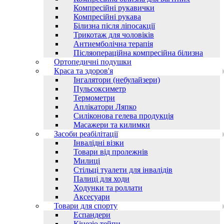
Компресійні рукавички
Компресійні рукава
Білизна після ліпосакції
Трикотаж для чоловіків
Антиемболічна терапія
Післяопераційна компресійна білизна
Ортопедичні подушки
Краса та здоров'я
Інгалятори (небулайзери)
Пульсоксиметр
Термометри
Аплікатори Ляпко
Силіконова гелева продукція
Масажери та килимки
Засоби реабілітації
Інвалідні візки
Товари від пролежнів
Милиці
Стільці туалети для інвалідів
Палиці для ходи
Ходунки та роллати
Аксесуари
Товари для спорту
Еспандери
Кінезіо тейпи