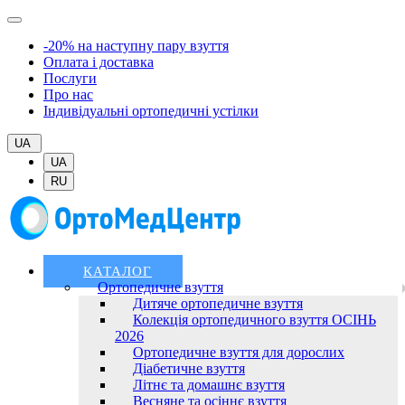
-20% на наступну пару взуття
Оплата і доставка
Послуги
Про нас
Індивідуальні ортопедичні устілки
UA
UA
RU
КАТАЛОГ
Ортопедичне взуття
Дитяче ортопедичне взуття
Колекція ортопедичного взуття ОСІНЬ
2026
Ортопедичне взуття для дорослих
Діабетичне взуття
Літнє та домашнє взуття
Весняне та осіннє взуття