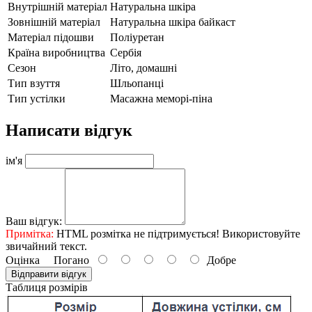
Внутрішній матеріал
Натуральна шкіра
Зовнішній матеріал
Натуральна шкіра байкаст
Матеріал підошви
Поліуретан
Країна виробництва
Сербія
Сезон
Літо, домашні
Тип взуття
Шльопанці
Тип устілки
Масажна меморі-піна
Написати відгук
ім'я
Ваш відгук:
Примітка:
HTML розмітка не підтримується! Використовуйте
звичайний текст.
Оцінка
Погано
Добре
Відправити відгук
Таблиця розмірів