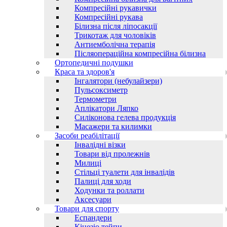
Компресійні рукавички
Компресійні рукава
Білизна після ліпосакції
Трикотаж для чоловіків
Антиемболічна терапія
Післяопераційна компресійна білизна
Ортопедичні подушки
Краса та здоров'я
Інгалятори (небулайзери)
Пульсоксиметр
Термометри
Аплікатори Ляпко
Силіконова гелева продукція
Масажери та килимки
Засоби реабілітації
Інвалідні візки
Товари від пролежнів
Милиці
Стільці туалети для інвалідів
Палиці для ходи
Ходунки та роллати
Аксесуари
Товари для спорту
Еспандери
Кінезіо тейпи