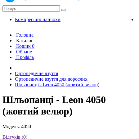
Компресійні панчохи
К
Головна
Каталог
Кошик
0
Обране
Профіль
Ортопедичне взуття
Ортопедичне взуття для дорослих
Шльопанці - Leon 4050 (жовтий велюр)
Шльопанці - Leon 4050
(жовтий велюр)
Модель: 4050
Відгуків (0)