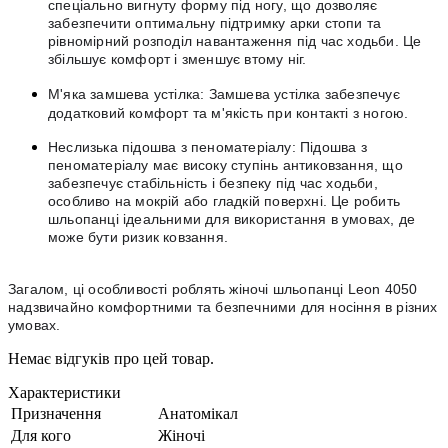
спеціально вигнуту форму під ногу, що дозволяє
забезпечити оптимальну підтримку арки стопи та
рівномірний розподіл навантаження під час ходьби. Це
збільшує комфорт і зменшує втому ніг.
М'яка замшева устілка: Замшева устілка забезпечує
додатковий комфорт та м'якість при контакті з ногою.
Неслизька підошва з пеноматеріалу: Підошва з
пеноматеріалу має високу ступінь антиковзання, що
забезпечує стабільність і безпеку під час ходьби,
особливо на мокрій або гладкій поверхні. Це робить
шльопанці ідеальними для використання в умовах, де
може бути ризик ковзання.
Загалом, ці особливості роблять жіночі шльопанці Leon 4050
надзвичайно комфортними та безпечними для носіння в різних
умовах.
Немає відгуків про цей товар.
Характеристики
Призначення
Анатомікал
Для кого
Жіночі