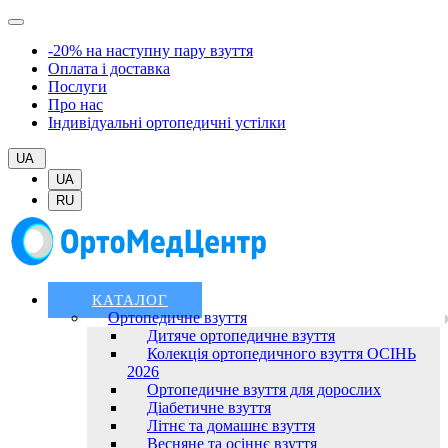
-20% на наступну пару взуття
Оплата і доставка
Послуги
Про нас
Індивідуальні ортопедичні устілки
UA
UA
RU
КАТАЛОГ
Ортопедичне взуття
Дитяче ортопедичне взуття
Колекція ортопедичного взуття ОСІНЬ
2026
Ортопедичне взуття для дорослих
Діабетичне взуття
Літнє та домашнє взуття
Весняне та осіннє взуття