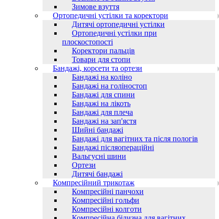
Зимове взуття
Ортопедичні устілки та коректори
Дитячі ортопедичні устілки
Ортопедичні устілки при
плоскостопості
Коректори пальців
Товари для стопи
Бандажі, корсети та ортези
Бандажі на коліно
Бандажі на голіностоп
Бандажі для спини
Бандажі на лікоть
Бандажі для плеча
Бандажі на зап'ястя
Шийні бандажі
Бандажі для вагітних та після пологів
Бандажі післяопераційні
Вальгусні шини
Ортези
Дитячі бандажі
Компресійний трикотаж
Компресійні панчохи
Компресійні гольфи
Компресійні колготи
Компресійна білизна для вагітних