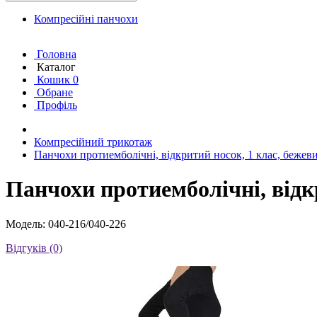
Компресійні панчохи
Головна
Каталог
Кошик
0
Обране
Профіль
Компресійний трикотаж
Панчохи протиемболічні, відкритий носок, 1 клас, бежев
Панчохи протиемболічні, відк
Модель: 040-216/040-226
Відгуків (0)