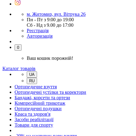
м. Житомир, вул. Вітрука 26
Пн - Пт з 9:00 до 19:00
Сб - Нд з 9.00 до 17:00
Реєстрація
Авторизація
0
Ваш кошик порожній!
Каталог товарів
UA
RU
Ортопедичне взуття
Ортопедичні устілки та коректори
Бандажі, корсети та ортези
Компресійний трикотаж
Ортопедичні подушки
Краса та здоров'я
Засоби реабілітації
Товари для спорту
-20% на наступну пару взуття