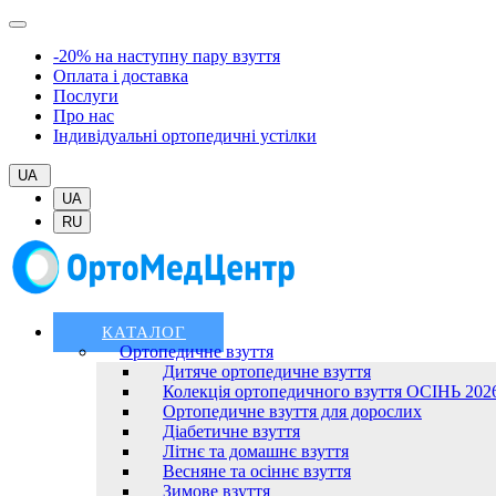
-20% на наступну пару взуття
Оплата і доставка
Послуги
Про нас
Індивідуальні ортопедичні устілки
UA
UA
RU
КАТАЛОГ
Ортопедичне взуття
Дитяче ортопедичне взуття
Колекція ортопедичного взуття ОСІНЬ 202
Ортопедичне взуття для дорослих
Діабетичне взуття
Літнє та домашнє взуття
Весняне та осіннє взуття
Зимове взуття