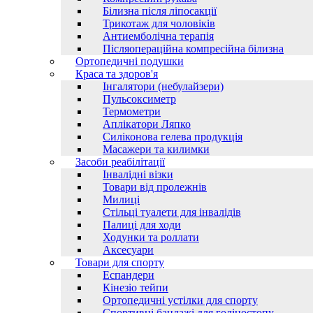
Білизна після ліпосакції
Трикотаж для чоловіків
Антиемболічна терапія
Післяопераційна компресійна білизна
Ортопедичні подушки
Краса та здоров'я
Інгалятори (небулайзери)
Пульсоксиметр
Термометри
Аплікатори Ляпко
Силіконова гелева продукція
Масажери та килимки
Засоби реабілітації
Інвалідні візки
Товари від пролежнів
Милиці
Стільці туалети для інвалідів
Палиці для ходи
Ходунки та роллати
Аксесуари
Товари для спорту
Еспандери
Кінезіо тейпи
Ортопедичні устілки для спорту
Спортивні бандажі для голіностопу