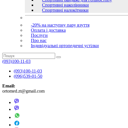
Спортивні наколінники
Спортивні налокітники
-20% на наступну пару взуття
Оплата і доставка
Послуги
Про нас
Індивідуальні ортопедичні устілки
(093)100-11-03
(093)100-11-03
(096)539-01-50
Email:
ortomed.zt@gmail.com