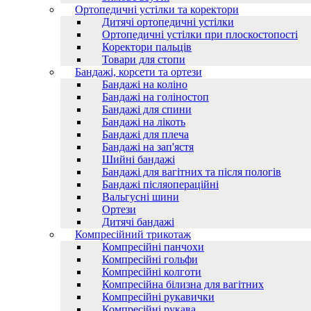
Ортопедичні устілки та коректори
Дитячі ортопедичні устілки
Ортопедичні устілки при плоскостопості
Коректори пальців
Товари для стопи
Бандажі, корсети та ортези
Бандажі на коліно
Бандажі на голіностоп
Бандажі для спини
Бандажі на лікоть
Бандажі для плеча
Бандажі на зап'ястя
Шийні бандажі
Бандажі для вагітних та після пологів
Бандажі післяопераційні
Вальгусні шини
Ортези
Дитячі бандажі
Компресійний трикотаж
Компресійні панчохи
Компресійні гольфи
Компресійні колготи
Компресійна білизна для вагітних
Компресійні рукавички
Компресійні рукава