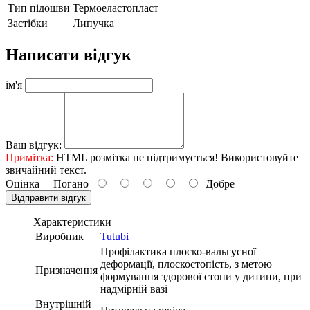
Тип підошви
Термоеластопласт
Застібки
Липучка
Написати відгук
ім'я
Ваш відгук:
Примітка:
HTML розмітка не підтримується! Використовуйте
звичайний текст.
Оцінка
Погано
Добре
Відправити відгук
Характеристики
Виробник
Tutubi
Профілактика плоско-вальгусної
деформації, плоскостопість, з метою
Призначення
формування здорової стопи у дитини, при
надмірній вазі
Внутрішній