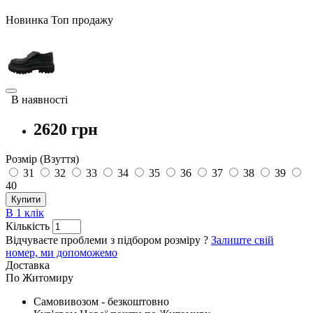
Новинка
Топ продажу
В наявності
2620 грн
Розмір (Взуття)
31
32
33
34
35
36
37
38
39
40
Купити
В 1 клік
Кількість
Відчуваєте проблеми з підбором розміру ?
Залиште свій
номер, ми допоможемо
Доставка
По Житомиру
Cамовивозом - безкоштовно