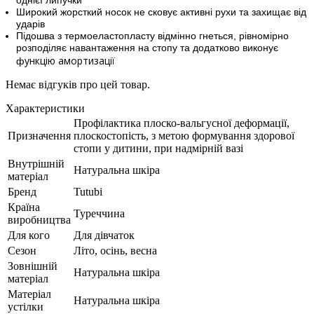
Широкий жорсткий носок не сковує активні рухи та захищає від
ударів
Підошва з термоеластопласту відмінно гнеться, рівномірно
розподіляє навантаження на стопу та додатково виконує
ункцію амортизації
ф
Немає відгуків про цей товар.
Характеристики
Профілактика плоско-вальгусної деформації,
Призначення
плоскостопість, з метою формування здорової
стопи у дитини, при надмірній вазі
Внутрішній
Натуральна шкіра
матеріал
Бренд
Tutubi
Країна
Туреччина
виробництва
Для кого
Для дівчаток
Сезон
Літо, осінь, весна
Зовнішній
Натуральна шкіра
матеріал
Матеріал
Натуральна шкіра
устілки