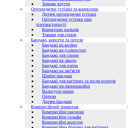
Зимове взуття
Ортопедичні устілки та коректори
Дитячі ортопедичні устілки
Ортопедичні устілки при
плоскостопості
Коректори пальців
Товари для стопи
Бандажі, корсети та ортези
Бандажі на коліно
Бандажі на голіностоп
Бандажі для спини
Бандажі на лікоть
Бандажі для плеча
Бандажі на зап'ястя
Шийні бандажі
Бандажі для вагітних та після пологів
Бандажі післяопераційні
Вальгусні шини
Ортези
Дитячі бандажі
Компресійний трикотаж
Компресійні панчохи
Компресійні гольфи
Компресійні колготи
Компресійна білизна для вагітних