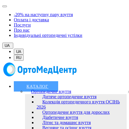
-20% на наступну пару взуття
Оплата і доставка
Послуги
Про нас
Індивідуальні ортопедичні устілки
UA
UA
RU
КАТАЛОГ
Ортопедичне взуття
Дитяче ортопедичне взуття
Колекція ортопедичного взуття ОСІНЬ
2026
Ортопедичне взуття для дорослих
Діабетичне взуття
Літнє та домашнє взуття
Весняне та осіннє взуття