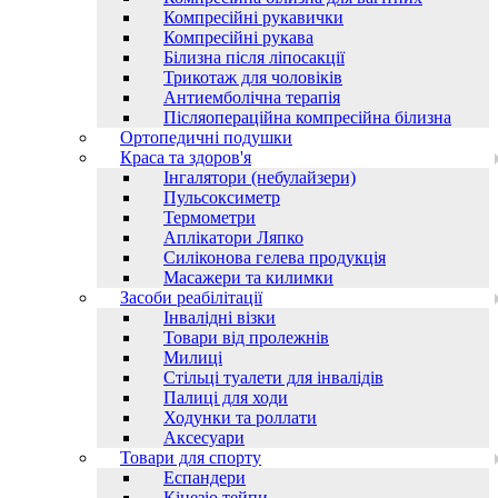
Компресійні рукавички
Компресійні рукава
Білизна після ліпосакції
Трикотаж для чоловіків
Антиемболічна терапія
Післяопераційна компресійна білизна
Ортопедичні подушки
Краса та здоров'я
Інгалятори (небулайзери)
Пульсоксиметр
Термометри
Аплікатори Ляпко
Силіконова гелева продукція
Масажери та килимки
Засоби реабілітації
Інвалідні візки
Товари від пролежнів
Милиці
Стільці туалети для інвалідів
Палиці для ходи
Ходунки та роллати
Аксесуари
Товари для спорту
Еспандери
Кінезіо тейпи