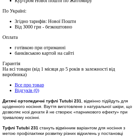
Кур'єром Нової пошти по Житомиру
По Україні:
Згідно тарифів: Нової Пошти
Від 3000 грн - безкоштовно
Оплата
готівкою при отриманні
банківською картой на сайті
Гарантія
На всі товари (від 1 місяця до 5 років в залежності від
виробника)
Все про товар
Відгуків (0)
Дитячі ортопедичні туфлі Tutubi
231
, відмінно підійдуть для
щоденного носіння. Взуття виготовлене з натуральної шкіри, що
дозволяє нозі дихати й не створює «парникового ефекту» при
тривалому носінні.
Туфлі Tutubi
231
стануть відмінним варіантом для носіння з
метою профілактики розвитку різних відхилень у постановці