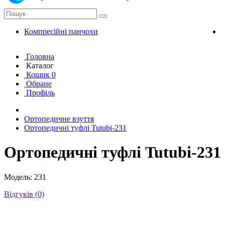
Компресійні панчохи
К
Головна
Каталог
Кошик
0
Обране
Профіль
Ортопедичне взуття
Ортопедичні туфлі Tutubi-231
Ортопедичні туфлі Tutubi-231
Модель: 231
Відгуків (0)