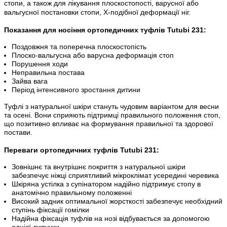
стопи, а також для лікування плоскостопості, варусної або
вальгусної постановки стопи, Х-подібної деформації ніг.
Показання для носіння ортопедичних туфлів Tutubi
231
:
Поздовжня та поперечна плоскостопість
Плоско-вальгусна або варусна деформація стоп
Порушення ходи
Неправильна постава
Зайва вага
Період інтенсивного зростання дитини
Туфлі з натуральної шкіри стануть чудовим варіантом для весни
та осені. Вони сприяють підтримці правильного положення стоп,
що позитивно впливає на формування правильної та здорової
постави.
Переваги ортопедичних туфлів Tutubi
231
:
Зовнішнє та внутрішнє покриття з натуральної шкіри
забезпечує ніжці сприятливий мікроклімат усередині черевика
Шкіряна устілка з супінатором надійно підтримує стопу в
анатомічно правильному положенні
Високий задник оптимальної жорсткості забезпечує необхідний
ступінь фіксації гомілки
Надійна фіксація туфлів на нозі відбувається за допомогою
однієї липучки