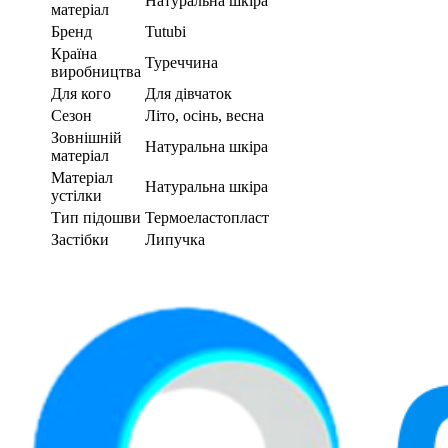
Натуральна шкіра
матеріал
Бренд
Tutubi
Країна
Туреччина
виробництва
Для кого
Для дівчаток
Сезон
Літо, осінь, весна
Зовнішній
Натуральна шкіра
матеріал
Матеріал
Натуральна шкіра
устілки
Тип підошви
Термоеластопласт
Застібки
Липучка