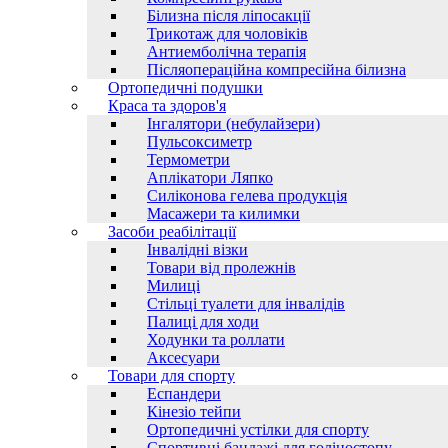
Білизна після ліпосакції
Трикотаж для чоловіків
Антиемболічна терапія
Післяопераційна компресійна білизна
Ортопедичні подушки
Краса та здоров'я
Інгалятори (небулайзери)
Пульсоксиметр
Термометри
Аплікатори Ляпко
Силіконова гелева продукція
Масажери та килимки
Засоби реабілітації
Інвалідні візки
Товари від пролежнів
Милиці
Стільці туалети для інвалідів
Палиці для ходи
Ходунки та роллати
Аксесуари
Товари для спорту
Еспандери
Кінезіо тейпи
Ортопедичні устілки для спорту
Спортивні бандажі для голіностопу