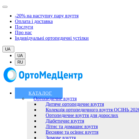
-20% на наступну пару взуття
Оплата і доставка
Послуги
Про нас
Індивідуальні ортопедичні устілки
UA
UA
RU
КАТАЛОГ
Ортопедичне взуття
Дитяче ортопедичне взуття
Колекція ортопедичного взуття ОСІНЬ 202
Ортопедичне взуття для дорослих
Діабетичне взуття
Літнє та домашнє взуття
Весняне та осіннє взуття
Зимове взуття