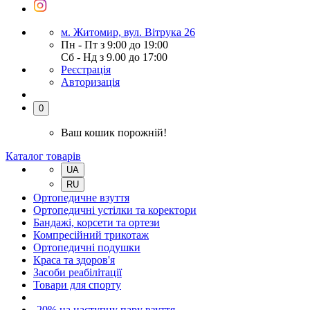
м. Житомир, вул. Вітрука 26
Пн - Пт з 9:00 до 19:00
Сб - Нд з 9.00 до 17:00
Реєстрація
Авторизація
0
Ваш кошик порожній!
Каталог товарів
UA
RU
Ортопедичне взуття
Ортопедичні устілки та коректори
Бандажі, корсети та ортези
Компресійний трикотаж
Ортопедичні подушки
Краса та здоров'я
Засоби реабілітації
Товари для спорту
-20% на наступну пару взуття