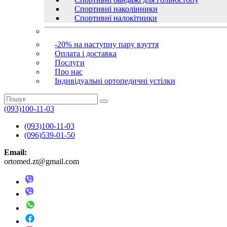
Спортивні наколінники
Спортивні налокітники
-20% на наступну пару взуття
Оплата і доставка
Послуги
Про нас
Індивідуальні ортопедичні устілки
(093)100-11-03
(093)100-11-03
(096)539-01-50
Email:
ortomed.zt@gmail.com