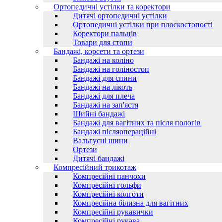
Ортопедичні устілки та коректори
Дитячі ортопедичні устілки
Ортопедичні устілки при плоскостопості
Коректори пальців
Товари для стопи
Бандажі, корсети та ортези
Бандажі на коліно
Бандажі на голіностоп
Бандажі для спини
Бандажі на лікоть
Бандажі для плеча
Бандажі на зап'ястя
Шийні бандажі
Бандажі для вагітних та після пологів
Бандажі післяопераційні
Вальгусні шини
Ортези
Дитячі бандажі
Компресійний трикотаж
Компресійні панчохи
Компресійні гольфи
Компресійні колготи
Компресійна білизна для вагітних
Компресійні рукавички
Компресійні рукава