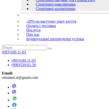
Спортивні наколінники
Спортивні налокітники
-20% на наступну пару взуття
Оплата і доставка
Послуги
Про нас
Індивідуальні ортопедичні устілки
(093)100-11-03
(093)100-11-03
(096)539-01-50
Email:
ortomed.zt@gmail.com