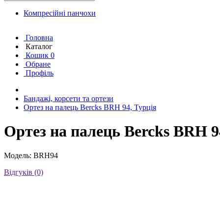
Компресійні панчохи
Головна
Каталог
Кошик
0
Обране
Профіль
Бандажі, корсети та ортези
Ортез на палець Bercks BRH 94, Турція
Ортез на палець Bercks BRH 9
Модель: BRH94
Відгуків (0)