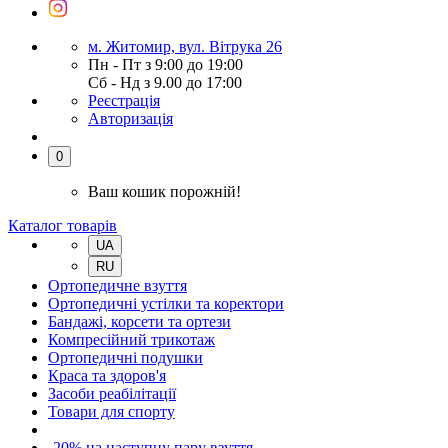
м. Житомир, вул. Вітрука 26
Пн - Пт з 9:00 до 19:00
Сб - Нд з 9.00 до 17:00
Реєстрація
Авторизація
0
Ваш кошик порожній!
Каталог товарів
UA
RU
Ортопедичне взуття
Ортопедичні устілки та коректори
Бандажі, корсети та ортези
Компресійний трикотаж
Ортопедичні подушки
Краса та здоров'я
Засоби реабілітації
Товари для спорту
-20% на наступну пару взуття