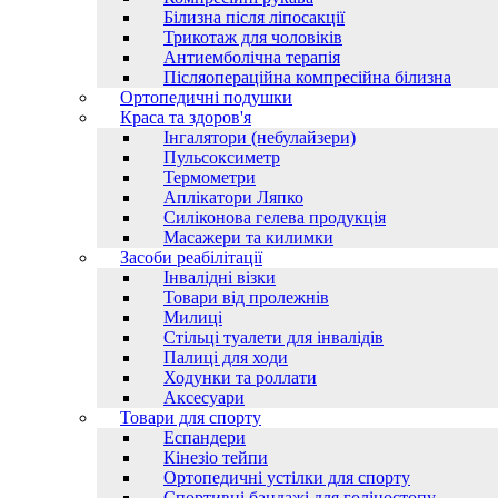
Білизна після ліпосакції
Трикотаж для чоловіків
Антиемболічна терапія
Післяопераційна компресійна білизна
Ортопедичні подушки
Краса та здоров'я
Інгалятори (небулайзери)
Пульсоксиметр
Термометри
Аплікатори Ляпко
Силіконова гелева продукція
Масажери та килимки
Засоби реабілітації
Інвалідні візки
Товари від пролежнів
Милиці
Стільці туалети для інвалідів
Палиці для ходи
Ходунки та роллати
Аксесуари
Товари для спорту
Еспандери
Кінезіо тейпи
Ортопедичні устілки для спорту
Спортивні бандажі для голіностопу