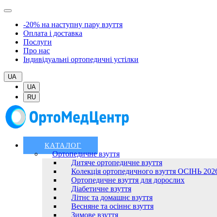
-20% на наступну пару взуття
Оплата і доставка
Послуги
Про нас
Індивідуальні ортопедичні устілки
UA
UA
RU
КАТАЛОГ
Ортопедичне взуття
Дитяче ортопедичне взуття
Колекція ортопедичного взуття ОСІНЬ 202
Ортопедичне взуття для дорослих
Діабетичне взуття
Літнє та домашнє взуття
Весняне та осіннє взуття
Зимове взуття