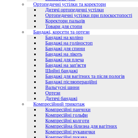
Ортопедичні устілки та коректори
Дитячі ортопедичні устілки
Ортопедичні устілки при плоскостопості
Коректори пальців
Товари для стопи
Бандажі, корсети та ортези
Бандажі на коліно
Бандажі на голіностоп
Бандажі для спини
Бандажі на лікоть
Бандажі для плеча
Бандажі на зап'ястя
Шийні бандажі
Бандажі для вагітних та після пологів
Бандажі післяопераційні
Вальгусні шини
Ортези
Дитячі бандажі
Компресійний трикотаж
Компресійні панчохи
Компресійні гольфи
Компресійні колготи
Компресійна білизна для вагітних
Компресійні рукавички
Компресійні рукава