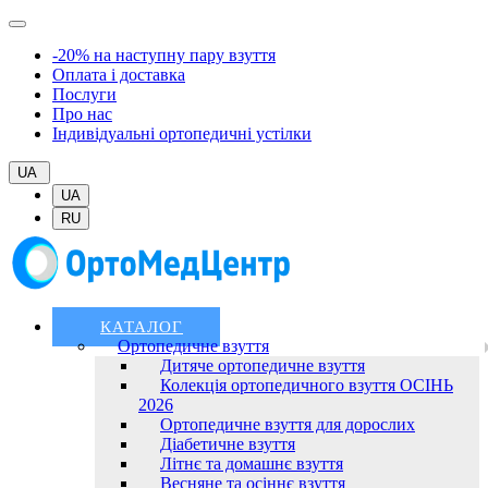
-20% на наступну пару взуття
Оплата і доставка
Послуги
Про нас
Індивідуальні ортопедичні устілки
UA
UA
RU
КАТАЛОГ
Ортопедичне взуття
Дитяче ортопедичне взуття
Колекція ортопедичного взуття ОСІНЬ
2026
Ортопедичне взуття для дорослих
Діабетичне взуття
Літнє та домашнє взуття
Весняне та осіннє взуття