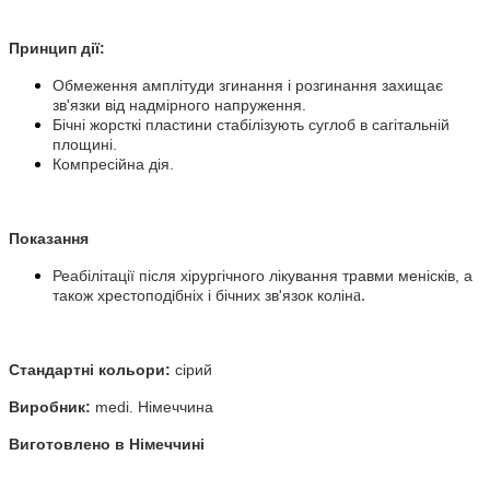
Принцип дії:
Обмеження амплітуди згинання і розгинання захищає
зв'язки від надмірного напруження.
Бічні жорсткі пластини стабілізують суглоб в сагітальній
площині.
Компресійна дія.
Показання
Реабілітації після хірургічного лікування травми менісків, а
а.
також хрестоподібніх і бічних зв'язок колін
Стандартні кольори:
сірий
Виробник:
medi. Німеччина
Виготовлено в Німеччині