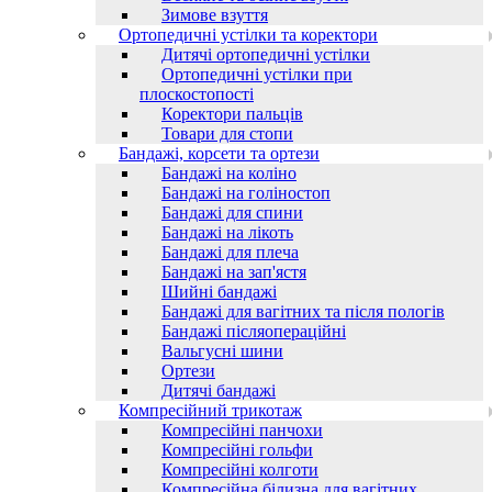
Зимове взуття
Ортопедичні устілки та коректори
Дитячі ортопедичні устілки
Ортопедичні устілки при
плоскостопості
Коректори пальців
Товари для стопи
Бандажі, корсети та ортези
Бандажі на коліно
Бандажі на голіностоп
Бандажі для спини
Бандажі на лікоть
Бандажі для плеча
Бандажі на зап'ястя
Шийні бандажі
Бандажі для вагітних та після пологів
Бандажі післяопераційні
Вальгусні шини
Ортези
Дитячі бандажі
Компресійний трикотаж
Компресійні панчохи
Компресійні гольфи
Компресійні колготи
Компресійна білизна для вагітних