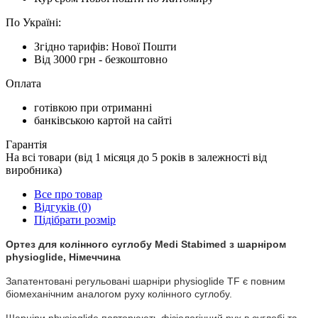
По Україні:
Згідно тарифів: Нової Пошти
Від 3000 грн - безкоштовно
Оплата
готівкою при отриманні
банківською картой на сайті
Гарантія
На всі товари (від 1 місяця до 5 років в залежності від
виробника)
Все про товар
Відгуків (0)
Підібрати розмір
Ортез для колінного суглобу Medi Stabimed з шарніром
physioglide, Німеччина
Запатентовані регульовані шарніри physioglide TF є повним
біомеханічним аналогом руху колінного суглобу.
Шарніри physioglide повторюють фізіологічний рух в суглобі та