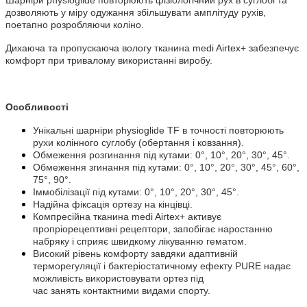
дозволяють у міру одужання збільшувати амплітуду рухів,
поетапно розробляючи коліно.
Дихаюча та пропускаюча вологу тканина medi Airtex+ забезпечує
комфорт при тривалому використанні виробу.
Особливості
Унікальні шарніри physioglide TF в точності повторюють
рухи колінного суглобу (обертання і ковзання).
Обмеження розгинання під кутами: 0°, 10°, 20°, 30°, 45°.
Обмеження згинання під кутами: 0°, 10°, 20°, 30°, 45°, 60°,
75°, 90°.
Іммобілізації під кутами: 0°, 10°, 20°, 30°, 45°.
Надійна фіксація ортезу на кінцівці.
Компресійна тканина medi Airtex+ активує
пропріорецептивні рецептори, запобігає наростанню
набряку і сприяє швидкому лікуванню гематом.
Високий рівень комфорту завдяки адаптивній
терморегуляції і бактеріостатичному ефекту PURE надає
можливість використовувати ортез під
час занять контактними видами спорту.