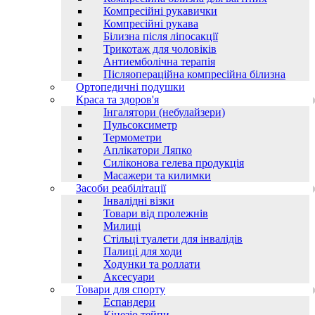
Компресійні рукавички
Компресійні рукава
Білизна після ліпосакції
Трикотаж для чоловіків
Антиемболічна терапія
Післяопераційна компресійна білизна
Ортопедичні подушки
Краса та здоров'я
Інгалятори (небулайзери)
Пульсоксиметр
Термометри
Аплікатори Ляпко
Силіконова гелева продукція
Масажери та килимки
Засоби реабілітації
Інвалідні візки
Товари від пролежнів
Милиці
Стільці туалети для інвалідів
Палиці для ходи
Ходунки та роллати
Аксесуари
Товари для спорту
Еспандери
Кінезіо тейпи