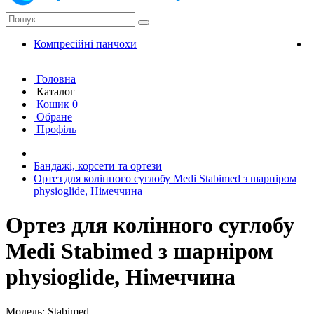
Компресійні панчохи
К
Головна
Каталог
Кошик
0
Обране
Профіль
Бандажі, корсети та ортези
Ортез для колінного суглобу Medi Stabimed з шарніром
physioglide, Німеччина
Ортез для колінного суглобу
Medi Stabimed з шарніром
physioglide, Німеччина
Модель: Stabimed