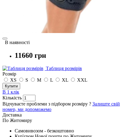
В наявності
11660 грн
Таблиця розмірів
Розмір
XS
S
M
L
XL
XXL
Купити
В 1 клік
Кількість
Відчуваєте проблеми з підбором розміру ?
Залиште свій
номер, ми допоможемо
Доставка
По Житомиру
Cамовивозом - безкоштовно
Кур'єром Нової пошти по Житомиру