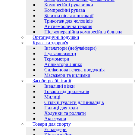
Компресійні рукавички
Компресійні рукава
Білизна після ліпосакції
Трикотаж для чоловіків
Антиемболічна терапія
Післяопераційна компресійна білизна
Ортопедичні подушки
Краса та здоров'я
Інгалятори (небулайзери)
Пульсоксиметр
Термометри
Аплікатори Ляпко
Силіконова гелева продукція
Масажери та килимки
Засоби реабілітації
Інвалідні візки
Товари від пролежнів
Милиці
Стільці туалети для інвалідів
Палиці для ходи
Ходунки та роллати
Аксесуари
Товари для спорту
Еспандери
Кінезіо тейпи