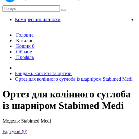
Компресійні панчохи
К
Головна
Каталог
Кошик
0
Обране
Профіль
Бандажі, корсети та ортези
Ортез для колінного суглоба із шарніром Stabimed Мedi
Ортез для колінного суглоба
із шарніром Stabimed Мedi
Модель: Stabimed Мedi
Відгуків (0)