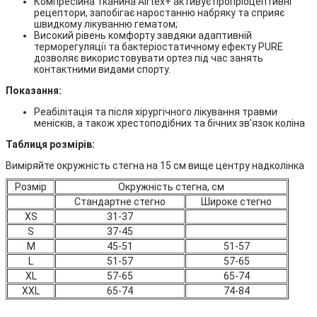
Компресійна тканина Airtex+ активує пропріоцептивні
рецептори, запобігає наростанню набряку та сприяє
швидкому лікуванню гематом;
Високий рівень комфорту завдяки адаптивній
терморегуляції та бактеріостатичному ефекту PURE
дозволяє використовувати ортез під час занять
контактними видами спорту.
Показання:
Реабілітація та після хірургічного лікування травми
менісків, а також хрестоподібних та бічних зв'язок коліна
Таблиця розмірів:
Виміряйте окружність стегна на 15 см вище центру надколінка
Розмір
Окружність стегна, см
Стандартне стегно
Широке стегно
XS
31-37
S
37-45
M
45-51
51-57
L
51-57
57-65
XL
57-65
65-74
XXL
65-74
74-84