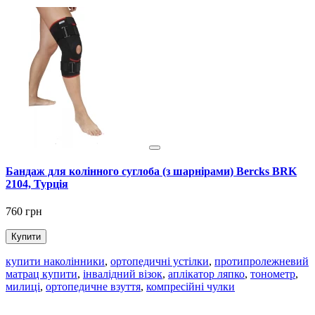
Бандаж для колінного суглоба (з шарнірами) Bercks BRK
Н
2104, Турція
760 грн
2
Купити
купити наколінники
,
ортопедичні устілки
,
протипролежневий
матрац купити
,
інвалідний візок
,
аплікатор ляпко
,
тонометр
,
милиці
,
ортопедичне взуття
,
компресійні чулки