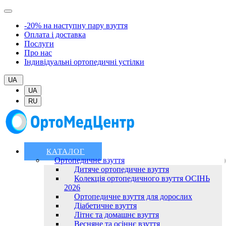
-20% на наступну пару взуття
Оплата і доставка
Послуги
Про нас
Індивідуальні ортопедичні устілки
UA
UA
RU
КАТАЛОГ
Ортопедичне взуття
Дитяче ортопедичне взуття
Колекція ортопедичного взуття ОСІНЬ
2026
Ортопедичне взуття для дорослих
Діабетичне взуття
Літнє та домашнє взуття
Весняне та осіннє взуття