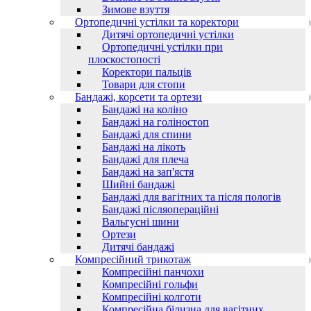
Зимове взуття
Ортопедичні устілки та коректори
Дитячі ортопедичні устілки
Ортопедичні устілки при
плоскостопості
Коректори пальців
Товари для стопи
Бандажі, корсети та ортези
Бандажі на коліно
Бандажі на голіностоп
Бандажі для спини
Бандажі на лікоть
Бандажі для плеча
Бандажі на зап'ястя
Шийні бандажі
Бандажі для вагітних та після пологів
Бандажі післяопераційні
Вальгусні шини
Ортези
Дитячі бандажі
Компресійний трикотаж
Компресійні панчохи
Компресійні гольфи
Компресійні колготи
Компресійна білизна для вагітних