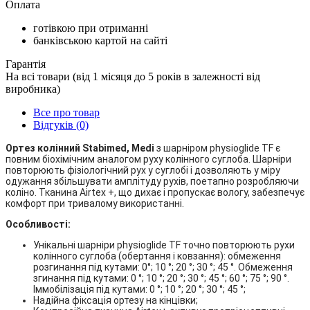
Оплата
готівкою при отриманні
банківською картой на сайті
Гарантія
На всі товари (від 1 місяця до 5 років в залежності від
виробника)
Все про товар
Відгуків (0)
Ортез колінний Stabimed, Medi
з шарніром physioglide TF є
повним біохімічним аналогом руху колінного суглоба. Шарніри
повторюють фізіологічний рух у суглобі і дозволяють у міру
одужання збільшувати амплітуду рухів, поетапно розробляючи
коліно. Тканина Airtex +, що дихає і пропускає вологу, забезпечує
комфорт при тривалому використанні.
Особливості:
Унікальні шарніри physioglide TF точно повторюють рухи
колінного суглоба (обертання і ковзання): обмеження
розгинання під кутами: 0°; 10 °; 20 °; 30 °; 45 °. Обмеження
згинання під кутами: 0 °; 10 °; 20 °; 30 °; 45 °; 60 °; 75 °; 90 °.
Іммобілізація під кутами: 0 °; 10 °; 20 °; 30 °; 45 °;
Надійна фіксація ортезу на кінцівки;