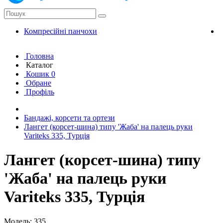
Компресійні панчохи
К
Головна
Каталог
Кошик
0
Обране
Профіль
Бандажі, корсети та ортези
Лангет (корсет-шина) типу 'Жаба' на палець руки
Variteks 335, Турція
Лангет (корсет-шина) типу
'Жаба' на палець руки
Variteks 335, Турція
Модель: 335