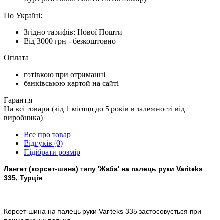
По Україні:
Згідно тарифів: Нової Пошти
Від 3000 грн - безкоштовно
Оплата
готівкою при отриманні
банківською картой на сайті
Гарантія
На всі товари (від 1 місяця до 5 років в залежності від
виробника)
Все про товар
Відгуків (0)
Підібрати розмір
Лангет (корсет-шина) типу 'Жаба' на палець руки Variteks
335, Турція
Корсет-шина на палець руки Variteks 335 застосовується при
пошкодженні пальця.