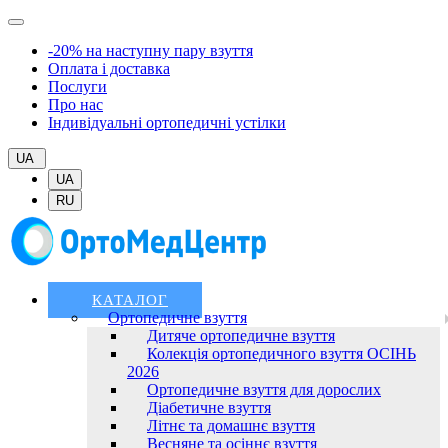
-20% на наступну пару взуття
Оплата і доставка
Послуги
Про нас
Індивідуальні ортопедичні устілки
UA
UA
RU
КАТАЛОГ
Ортопедичне взуття
Дитяче ортопедичне взуття
Колекція ортопедичного взуття ОСІНЬ
2026
Ортопедичне взуття для дорослих
Діабетичне взуття
Літнє та домашнє взуття
Весняне та осіннє взуття