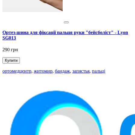
Ортез-шина для фіксації пальця руки "бейсболіст" - Lyon
SG013
290 грн
Купити
ортомедцентр
,
житомир
,
бандаж
,
запястья
,
пальці