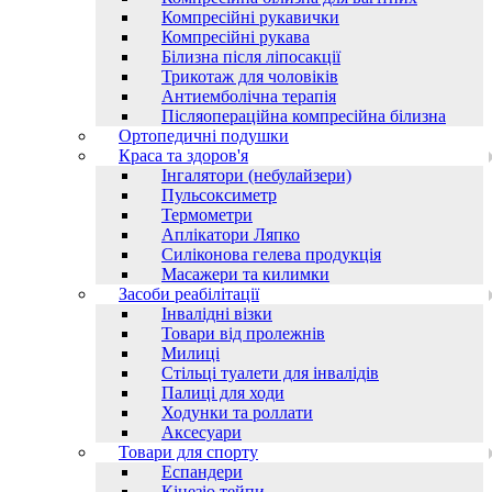
Компресійні рукавички
Компресійні рукава
Білизна після ліпосакції
Трикотаж для чоловіків
Антиемболічна терапія
Післяопераційна компресійна білизна
Ортопедичні подушки
Краса та здоров'я
Інгалятори (небулайзери)
Пульсоксиметр
Термометри
Аплікатори Ляпко
Силіконова гелева продукція
Масажери та килимки
Засоби реабілітації
Інвалідні візки
Товари від пролежнів
Милиці
Стільці туалети для інвалідів
Палиці для ходи
Ходунки та роллати
Аксесуари
Товари для спорту
Еспандери
Кінезіо тейпи