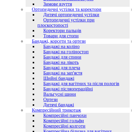
Зимове взуття
Ортопедичні устілки та коректори
Дитячі ортопедичні устілки
Ортопедичні устілки при
плоскостопості
Коректори пальців
Товари для стопи
Бандажі, корсети та ортези
Бандажі на коліно
Бандажі на голіностоп
Бандажі для спини
Бандажі на лікоть
Бандажі для плеча
Бандажі на зап'ястя
Шийні бандажі
Бандажі для вагітних та після пологів
Бандажі післяопераційні
Вальгусні шини
Ортези
Дитячі бандажі
Компресійний трикотаж
Компресійні панчохи
Компресійні гольфи
Компресійні колготи
Компресійна білизна для вагітних