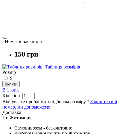
Немає в наявності
150 грн
Таблиця розмірів
Розмір
S
Купити
В 1 клік
Кількість
Відчуваєте проблеми з підбором розміру ?
Залиште свій
номер, ми допоможемо
Доставка
По Житомиру
Cамовивозом - безкоштовно
Кур'єром Нової пошти по Житомиру