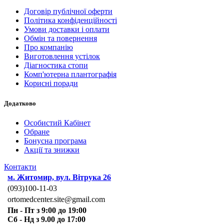
Договір публічної оферти
Політика конфіденційності
Умови доставки і оплати
Обмін та повернення
Про компанію
Виготовлення устілок
Діагностика стопи
Комп'ютерна плантографія
Корисні поради
Додатково
Особистий Кабінет
Обране
Бонусна програма
Акції та знижки
Контакти
м. Житомир, вул. Вітрука 26
(093)100-11-03
ortomedcenter.site@gmail.com
Пн - Пт з 9:00 до 19:00
Сб - Нд з 9.00 до 17:00