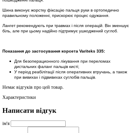
Шина виконує жорстку фіксацію пальця руки в ортопедично
правильному положенні, прискорює процес одужання.
Лангет рекомендують при травмах і після операцій. Він зменшує
біль, але при цьому надійно підтримує ушкоджений суглоб.
Показання до застосування корсета Variteks 335:
Для безоперационного лікування при переломах
дистальних фаланг пальців кисті;
У період реабілітації після оперативних втручань, а також
при вивихах і підвивихах суглобів пальців.
Немає відгуків про цей товар.
Характеристики
Написати відгук
ім'я