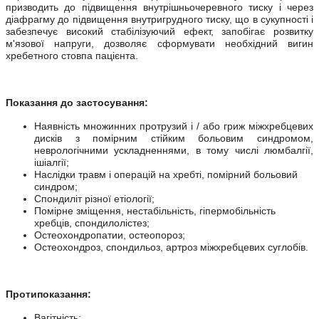
призводить до підвищення внутрішньочеревного тиску і через
діафрагму до підвищення внутригрудного тиску, що в сукупності і
забезпечує високий стабілізуючий ефект, запобігає розвитку
м'язової напруги, дозволяє сформувати необхідний вигин
хребетного стовпа пацієнта.
Показання до застосування:
Наявність множинних протрузий і / або гриж міжхребцевих
дисків з помірним стійким больовим синдромом,
неврологічними ускладненнями, в тому числі люмбалгії,
ішіалгії;
Наслідки травм і операцій на хребті, помірний больовий
синдром;
Спондиліт різної етіології;
Помірне зміщення, нестабільність, гіпермобільність
хребців, спондилолістез;
Остеохондропатии, остеопороз;
Остеохондроз, спондильоз, артроз міжхребцевих суглобів.
Протипоказання:
Вагітність;