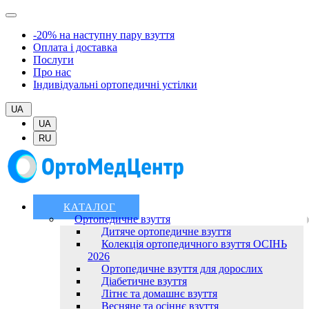
-20% на наступну пару взуття
Оплата і доставка
Послуги
Про нас
Індивідуальні ортопедичні устілки
UA
UA
RU
КАТАЛОГ
Ортопедичне взуття
Дитяче ортопедичне взуття
Колекція ортопедичного взуття ОСІНЬ
2026
Ортопедичне взуття для дорослих
Діабетичне взуття
Літнє та домашнє взуття
Весняне та осіннє взуття