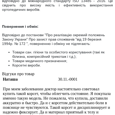
відповідно до міжнародного стандарту ISO 13485 - 2016. Це
свідчить про високу якість і ефективність використання
ортопедичних виробів.
Повернення і обмін:
Відповідно до постанови "Про реалiзацiю окремий положень
Закону Украни" Про захист прав спожівачiв "вiд 19 березня
1994р. № 172 ", поверненню і обміну не підлягають:
Товари сан. гігієни та особистого користування (такі як
білизна, компресійний трикотаж і т.д.);
Товари медичного призначення;
Корсетні вироби.
Відгуки про товар
Наташа
30.11.-0001
При моем заболевании доктор настоятельно советовал
купить такой корсет, чтобы облегчить состояние. Я покупала
именно такую модель. Не пожалела, что купила, доставили
аккуратно и быстро. Да и с корсетом действительно боли в
пояснице не чувствуются. Такой корсет и дисциплинирует и
надежно фиксирует. Да и материал приятный к телу и