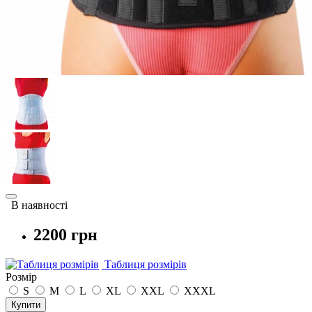
В наявності
2200 грн
Таблиця розмірів
Розмір
S
M
L
XL
XXL
XXXL
Купити