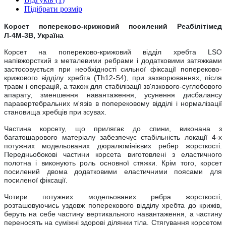
Підібрати розмір
Корсет попереково-крижовий посилений Реабілітімед
Л-4М-3В, Україна
Корсет на попереково-крижовий відділ хребта LSO
напівжорсткий з металевими ребрами і додатковими затяжками
застосовується при необхідності сильної фіксації попереково-
крижового відділу хребта (Th12-S4), при захворюваннях, після
травм і операцій, а також для стабілізації зв'язкового-суглобового
апарату, зменшення навантаження, усунення дисбалансу
паравертебральних м'язів в поперековому відділі і нормалізації
становища хребців при зсувах.
Частина корсету, що прилягає до спини, виконана з
багатошарового матеріалу забезпечує стабільність локації 4-х
потужних модельованих дюралюмінієвих ребер жорсткості.
Передньобокові частини корсета виготовлені з еластичного
полотна і виконують роль основної стяжки. Крім того, корсет
посилений двома додатковими еластичними поясами для
посиленої фіксації.
Чотири потужних модельованих ребра жорсткості,
розташовуючись уздовж поперекового відділу хребта до крижів,
беруть на себе частину вертикального навантаження, а частину
переносять на суміжні здорові ділянки тіла. Стягування корсетом