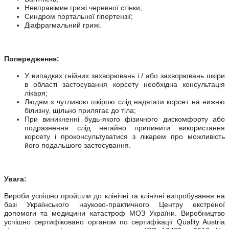
Невправімие грижі черевної стінки;
Синдром портальної гіпертензії;
Діафрагмальний грижі.
П
опередження:
У випадках гнійних захворювань і / або захворювань шкіри
в області застосування корсету необхідна консультація
лікаря;
Людям з чутливою шкірою слід надягати корсет на нижню
білизну, щільно прилягає до тіла;
При виникненні будь-якого фізичного дискомфорту або
подразнення слід негайно припинити використання
корсету і проконсультуватися з лікарем про можливість
його подальшого застосування.
Увага:
Вироби успішно пройшли до клінічні та клінічні випробування на
базі Українського науково-практичного Центру екстреної
допомоги та медицини катастроф МОЗ України. Виробництво
успішно сертифіковано органом по сертифікації Quality Austria