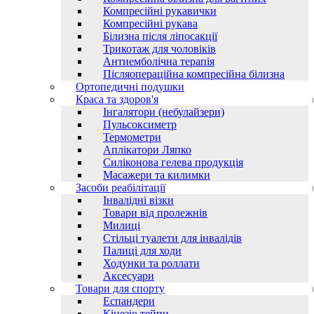
Компресійні рукавички
Компресійні рукава
Білизна після ліпосакції
Трикотаж для чоловіків
Антиемболічна терапія
Післяопераційна компресійна білизна
Ортопедичні подушки
Краса та здоров'я
Інгалятори (небулайзери)
Пульсоксиметр
Термометри
Аплікатори Ляпко
Силіконова гелева продукція
Масажери та килимки
Засоби реабілітації
Інвалідні візки
Товари від пролежнів
Милиці
Стільці туалети для інвалідів
Палиці для ходи
Ходунки та роллати
Аксесуари
Товари для спорту
Еспандери
Кінезіо тейпи