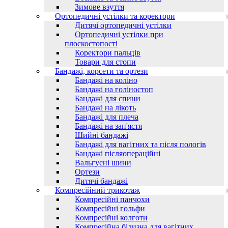
Зимове взуття
Ортопедичні устілки та коректори
Дитячі ортопедичні устілки
Ортопедичні устілки при
плоскостопості
Коректори пальців
Товари для стопи
Бандажі, корсети та ортези
Бандажі на коліно
Бандажі на голіностоп
Бандажі для спини
Бандажі на лікоть
Бандажі для плеча
Бандажі на зап'ястя
Шийні бандажі
Бандажі для вагітних та після пологів
Бандажі післяопераційні
Вальгусні шини
Ортези
Дитячі бандажі
Компресійний трикотаж
Компресійні панчохи
Компресійні гольфи
Компресійні колготи
Компресійна білизна для вагітних