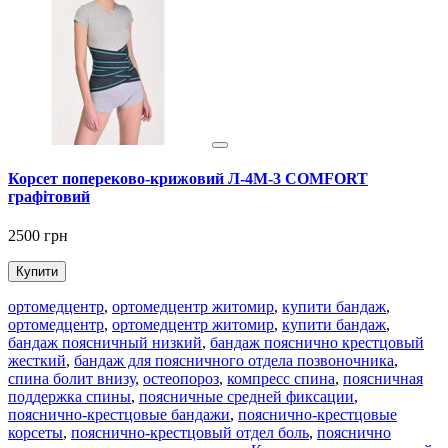
Корсет попереково-крижовий Л-4М-3 COMFORT
графітовий
2500 грн
2
Купити
ортомедцентр
,
ортомедцентр житомир
,
купити бандаж
,
ортомедцентр
,
ортомедцентр житомир
,
купити бандаж
,
бандаж поясничный низкий
,
бандаж пояснично крестцовый
жесткий
,
бандаж для поясничного отдела позвоночника
,
спина болит внизу
,
остеопороз
,
компресс спина
,
поясничная
поддержка спины
,
поясничные средней фиксации
,
пояснично-крестцовые бандажи
,
пояснично-крестцовые
корсеты
,
пояснично-крестцовый отдел боль
,
пояснично