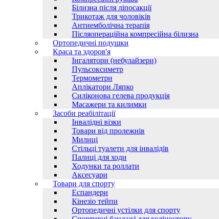
Білизна після ліпосакції
Трикотаж для чоловіків
Антиемболічна терапія
Післяопераційна компресійна білизна
Ортопедичні подушки
Краса та здоров'я
Інгалятори (небулайзери)
Пульсоксиметр
Термометри
Аплікатори Ляпко
Силіконова гелева продукція
Масажери та килимки
Засоби реабілітації
Інвалідні візки
Товари від пролежнів
Милиці
Стільці туалети для інвалідів
Палиці для ходи
Ходунки та роллати
Аксесуари
Товари для спорту
Еспандери
Кінезіо тейпи
Ортопедичні устілки для спорту
Спортивні бандажі для голіностопу