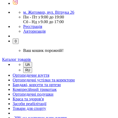
м. Житомир, вул. Вітрука 26
Пн - Пт з 9:00 до 19:00
Сб - Нд з 9.00 до 17:00
Реєстрація
Авторизація
0
Ваш кошик порожній!
Каталог товарів
UA
RU
Ортопедичне взуття
Ортопедичні устілки та коректори
Бандажі, корсети та ортези
Компресійний трикотаж
Ортопедичні подушки
Краса та здоров'я
Засоби реабілітації
Товари для спорту
-20% на наступну пару взуття