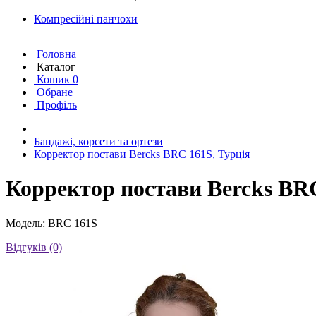
Компресійні панчохи
Головна
Каталог
Кошик
0
Обране
Профіль
Бандажі, корсети та ортези
Корректор постави Bercks BRC 161S, Турція
Корректор постави Bercks BRC
Модель: BRC 161S
Відгуків (0)