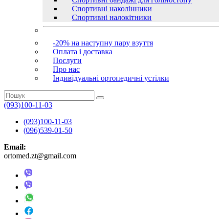
Спортивні наколінники
Спортивні налокітники
-20% на наступну пару взуття
Оплата і доставка
Послуги
Про нас
Індивідуальні ортопедичні устілки
(093)100-11-03
(093)100-11-03
(096)539-01-50
Email:
ortomed.zt@gmail.com