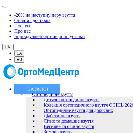
-20% на наступну пару взуття
Оплата і доставка
Послуги
Про нас
Індивідуальні ортопедичні устілки
UA
UA
RU
КАТАЛОГ
Ортопедичне взуття
Дитяче ортопедичне взуття
Колекція ортопедичного взуття ОСІНЬ 202
Ортопедичне взуття для дорослих
Діабетичне взуття
Літнє та домашнє взуття
Весняне та осіннє взуття
Зимове взуття