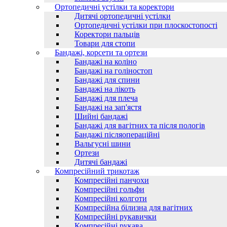
Ортопедичні устілки та коректори
Дитячі ортопедичні устілки
Ортопедичні устілки при плоскостопості
Коректори пальців
Товари для стопи
Бандажі, корсети та ортези
Бандажі на коліно
Бандажі на голіностоп
Бандажі для спини
Бандажі на лікоть
Бандажі для плеча
Бандажі на зап'ястя
Шийні бандажі
Бандажі для вагітних та після пологів
Бандажі післяопераційні
Вальгусні шини
Ортези
Дитячі бандажі
Компресійний трикотаж
Компресійні панчохи
Компресійні гольфи
Компресійні колготи
Компресійна білизна для вагітних
Компресійні рукавички
Компресійні рукава