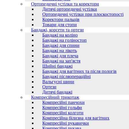
Ортопедичні устілки та коректори
Дитячі ортопедичні устілки
Ортопедичні устілки при плоскостопості
Коректори пальців
Товари для стопи
Бандажі, корсети та ортези
Бандажі на коліно
Бандажі на голіностоп
Бандажі для спини
Бандажі на лікоть
Бандажі для плеча
Бандажі на зап'ястя
Шийні бандажі
Бандажі для вагітних та після пологів
Бандажі післяопераційні
Вальгусні шини
Ортези
Дитячі бандажі
Компресійний трикотаж
Компресійні панчохи
Компресійні гольфи
Компресійні колготи
Компресійна білизна для вагітних
Компресійні рукавички
Компресійні рукава