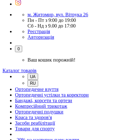
м. Житомир, вул. Вітрука 26
Пн - Пт з 9:00 до 19:00
Сб - Нд з 9.00 до 17:00
Реєстрація
Авторизація
0
Ваш кошик порожній!
Каталог товарів
UA
RU
Ортопедичне взуття
Ортопедичні устілки та коректори
Бандажі, корсети та ортези
Компресійний трикотаж
Ортопедичні подушки
Краса та здоров'я
Засоби реабілітації
Товари для спорту
-20% на наступну пару взуття