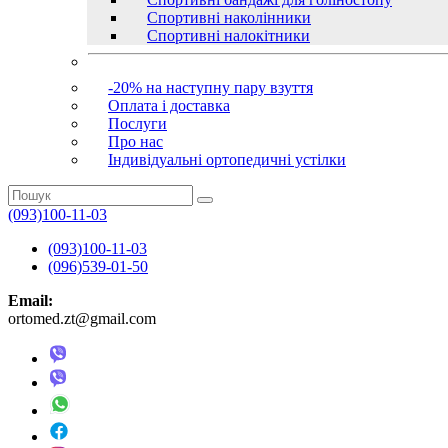
Спортивні наколінники
Спортивні налокітники
-20% на наступну пару взуття
Оплата і доставка
Послуги
Про нас
Індивідуальні ортопедичні устілки
(093)100-11-03
(093)100-11-03
(096)539-01-50
Email:
ortomed.zt@gmail.com