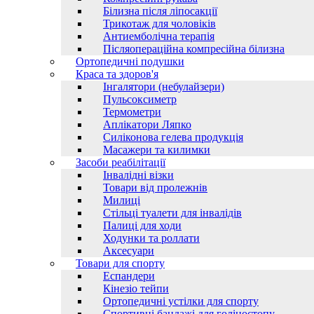
Білизна після ліпосакції
Трикотаж для чоловіків
Антиемболічна терапія
Післяопераційна компресійна білизна
Ортопедичні подушки
Краса та здоров'я
Інгалятори (небулайзери)
Пульсоксиметр
Термометри
Аплікатори Ляпко
Силіконова гелева продукція
Масажери та килимки
Засоби реабілітації
Інвалідні візки
Товари від пролежнів
Милиці
Стільці туалети для інвалідів
Палиці для ходи
Ходунки та роллати
Аксесуари
Товари для спорту
Еспандери
Кінезіо тейпи
Ортопедичні устілки для спорту
Спортивні бандажі для голіностопу