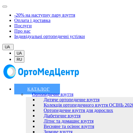
-20% на наступну пару взуття
Оплата і доставка
Послуги
Про нас
Індивідуальні ортопедичні устілки
UA
UA
RU
КАТАЛОГ
Ортопедичне взуття
Дитяче ортопедичне взуття
Колекція ортопедичного взуття ОСІНЬ 202
Ортопедичне взуття для дорослих
Діабетичне взуття
Літнє та домашнє взуття
Весняне та осіннє взуття
Зимове взуття