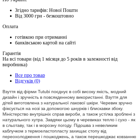
Згідно тарифів: Нової Пошти
Від 3000 грн - безкоштовно
Оплата
готівкою при отриманні
банківською картой на сайті
Гарантія
На всі товари (від 1 місяця до 5 років в залежності від
виробника)
Все про товар
Відгуків (0)
Взуття від фірми Tutubi поєднує в собі високу якість, модний
дизайн і зручність в повсякденному використанні. Взуття для
дітей виготовлена ​​з натуральної лакової шкіри. Черевик зручно
фіксується на нозі за допомогою шнурків і блискавки збоку.
Міністерство внутрішніх справ вироби, а також устілка зроблені з
натурального хутра. Завдяки цьому в черевиках тепло і сухо - як
в сльотаву, так і в морозну погоду. Підошва з невеликим
каблучком з термоеластопласту захищає стопу від
переохолодження і пошкоджень, а також перешкоджає ковзанню