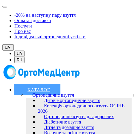
-20% на наступну пару взуття
Оплата і доставка
Послуги
Про нас
Індивідуальні ортопедичні устілки
UA
UA
RU
КАТАЛОГ
Ортопедичне взуття
Дитяче ортопедичне взуття
Колекція ортопедичного взуття ОСІНЬ
2026
Ортопедичне взуття для дорослих
Діабетичне взуття
Літнє та домашнє взуття
Весняне та осіннє взуття