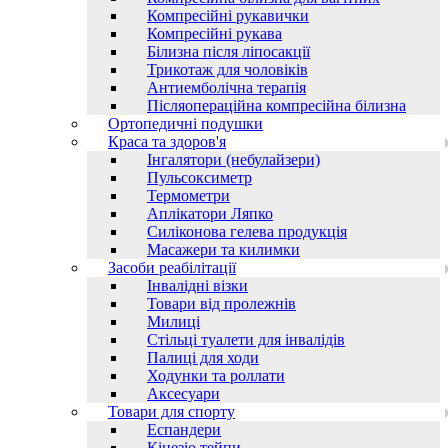
Компресійні рукавички
Компресійні рукава
Білизна після ліпосакції
Трикотаж для чоловіків
Антиемболічна терапія
Післяопераційна компресійна білизна
Ортопедичні подушки
Краса та здоров'я
Інгалятори (небулайзери)
Пульсоксиметр
Термометри
Аплікатори Ляпко
Силіконова гелева продукція
Масажери та килимки
Засоби реабілітації
Інвалідні візки
Товари від пролежнів
Милиці
Стільці туалети для інвалідів
Палиці для ходи
Ходунки та роллати
Аксесуари
Товари для спорту
Еспандери
Кінезіо тейпи