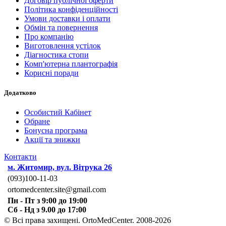
Договір публічної оферти
Політика конфіденційності
Умови доставки і оплати
Обмін та повернення
Про компанію
Виготовлення устілок
Діагностика стопи
Комп'ютерна плантографія
Корисні поради
Додатково
Особистий Кабінет
Обране
Бонусна програма
Акції та знижки
Контакти
м. Житомир, вул. Вітрука 26
(093)100-11-03
ortomedcenter.site@gmail.com
Пн - Пт з 9:00 до 19:00
Сб - Нд з 9.00 до 17:00
© Всі права захищені. OrtoMedCenter. 2008-2026