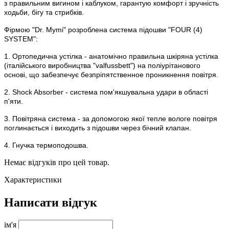
з правильним вигином і каблуком, гарантую комфорт і зручність
ходьби, бігу та стрибків.
Фірмою "Dr. Mymi" розроблена система підошви "FOUR (4)
SYSTEM":
1. Ортопедична устілка - анатомічно правильна шкіряна устілка
(італійського виробництва "valfussbett") на поліурітанового
основі, що забезпечує безпріпятственное проникнення повітря.
2. Shock Absorber - система пом'якшувальна удари в області
п'яти.
3. Повітряна система - за допомогою якої тепле вологе повітря
поглинається і виходить з підошви через бічний клапан.
4. Гнучка термоподошва.
Немає відгуків про цей товар.
Характеристики
Написати відгук
ім'я