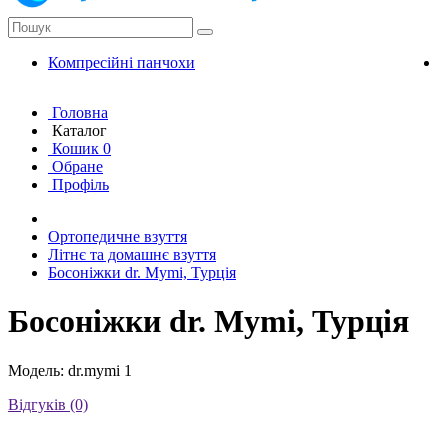
Компресійні панчохи
К
Головна
Каталог
Кошик
0
Обране
Профіль
Ортопедичне взуття
Літнє та домашнє взуття
Босоніжки dr. Mymi, Турція
Босоніжки dr. Mymi, Турція
Модель: dr.mymi 1
Відгуків (0)