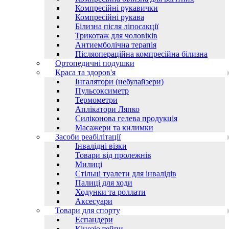
Компресійні рукавички
Компресійні рукава
Білизна після ліпосакції
Трикотаж для чоловіків
Антиемболічна терапія
Післяопераційна компресійна білизна
Ортопедичні подушки
Краса та здоров'я
Інгалятори (небулайзери)
Пульсоксиметр
Термометри
Аплікатори Ляпко
Силіконова гелева продукція
Масажери та килимки
Засоби реабілітації
Інвалідні візки
Товари від пролежнів
Милиці
Стільці туалети для інвалідів
Палиці для ходи
Ходунки та роллати
Аксесуари
Товари для спорту
Еспандери
Кінезіо тейпи