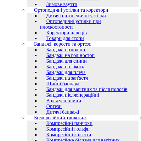
Зимове взуття
Ортопедичні устілки та коректори
Дитячі ортопедичні устілки
Ортопедичні устілки при
плоскостопості
Коректори пальців
Товари для стопи
Бандажі, корсети та ортези
Бандажі на коліно
Бандажі на голіностоп
Бандажі для спини
Бандажі на лікоть
Бандажі для плеча
Бандажі на зап'ястя
Шийні бандажі
Бандажі для вагітних та після пологів
Бандажі післяопераційні
Вальгусні шини
Ортези
Дитячі бандажі
Компресійний трикотаж
Компресійні панчохи
Компресійні гольфи
Компресійні колготи
Компресійна білизна для вагітних