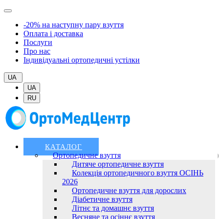
-20% на наступну пару взуття
Оплата і доставка
Послуги
Про нас
Індивідуальні ортопедичні устілки
UA
UA
RU
КАТАЛОГ
Ортопедичне взуття
Дитяче ортопедичне взуття
Колекція ортопедичного взуття ОСІНЬ
2026
Ортопедичне взуття для дорослих
Діабетичне взуття
Літнє та домашнє взуття
Весняне та осіннє взуття