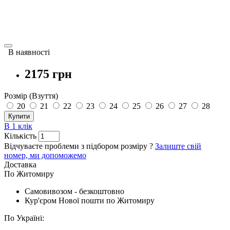
В наявності
2175 грн
Розмір (Взуття)
20
21
22
23
24
25
26
27
28
Купити
В 1 клік
Кількість
Відчуваєте проблеми з підбором розміру ?
Залиште свій
номер, ми допоможемо
Доставка
По Житомиру
Cамовивозом - безкоштовно
Кур'єром Нової пошти по Житомиру
По Україні: