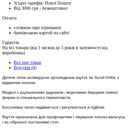
Згідно тарифів: Нової Пошти
Від 3000 грн - безкоштовно
Оплата
готівкою при отриманні
банківською картой на сайті
Гарантія
На всі товари (від 1 місяця до 5 років в залежності від
виробника)
Все про товар
Відгуків (0)
Дитяче літне антіварусне ортопедичне взуття тм Sursil-Ortho з
відкритим носком.
Моделі з ущільненими задником і жорсткими берцями певної
форми із спеціального термопласта;
Боссоніжки легко надіваються і регулюються в підйомі
Взуття призначена для профілактики і лікування плоско-вальгуса
і ікс-образної постановки стоп.