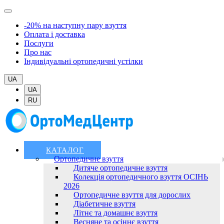
-20% на наступну пару взуття
Оплата і доставка
Послуги
Про нас
Індивідуальні ортопедичні устілки
UA
UA
RU
КАТАЛОГ
Ортопедичне взуття
Дитяче ортопедичне взуття
Колекція ортопедичного взуття ОСІНЬ
2026
Ортопедичне взуття для дорослих
Діабетичне взуття
Літнє та домашнє взуття
Весняне та осіннє взуття