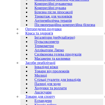
Компресійні рукавички
Компресійні рукава
Білизна після ліпосакції
Трикотаж для чоловіків
Антиемболічна терапія
Післяопераційна компресійна білизна
Ортопедичні подушки
Краса та здоров'я
Інгалятори (небулайзери)
Пульсоксиметр
Термометри
Аплікатори Ляпко
Силіконова гелева продукція
Масажери та килимки
Засоби реабілітації
Інвалідні візки
Товари від пролежнів
Милиці
Стільці туалети для інвалідів
Палиці для ходи
Ходунки та роллати
Аксесуари
Товари для спорту
Еспандери
Кінезіо тейпи