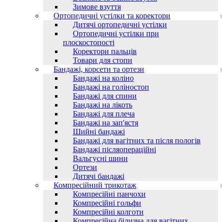
Зимове взуття
Ортопедичні устілки та коректори
Дитячі ортопедичні устілки
Ортопедичні устілки при
плоскостопості
Коректори пальців
Товари для стопи
Бандажі, корсети та ортези
Бандажі на коліно
Бандажі на голіностоп
Бандажі для спини
Бандажі на лікоть
Бандажі для плеча
Бандажі на зап'ястя
Шийні бандажі
Бандажі для вагітних та після пологів
Бандажі післяопераційні
Вальгусні шини
Ортези
Дитячі бандажі
Компресійний трикотаж
Компресійні панчохи
Компресійні гольфи
Компресійні колготи
Компресійна білизна для вагітних