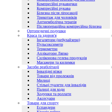
Компресійні рукавички
Компресійні рукава
Білизна після ліпосакції
Трикотаж для чоловіків
Антиемболічна терапія
Післяопераційна компресійна білизна
Ортопедичні подушки
Краса та здоров'я
Інгалятори (небулайзери)
Пульсоксиметр
Термометри
Аплікатори Ляпко
Силіконова гелева продукція
Масажери та килимки
Засоби реабілітації
Інвалідні візки
Товари від пролежнів
Милиці
Стільці туалети для інвалідів
Палиці для ходи
Ходунки та роллати
Аксесуари
Товари для спорту
Еспандери
Кінезіо тейпи