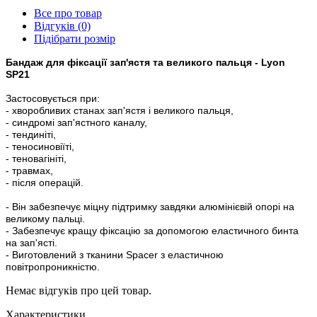
Все про товар
Відгуків (0)
Підібрати розмір
Бандаж для фіксації зап'ястя та великого пальця - Lyon
SP21
Застосовується при:
- хворобливих станах зап'ястя і великого пальця,
- синдромі зап'ястного каналу,
- тендиніті,
- теносиновіїті,
- теновагініті,
- травмах,
- після операцій.
- Він забезпечує міцну підтримку завдяки алюмінієвій опорі на
великому пальці.
- Забезпечує кращу фіксацію за допомогою еластичного бинта
на зап'ясті.
- Виготовлений з тканини Spacer з еластичною
повітропроникністю.
Немає відгуків про цей товар.
Характеристики