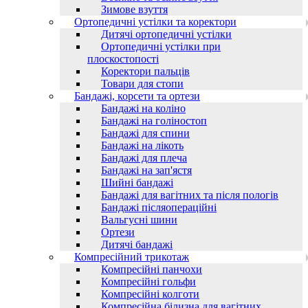
Зимове взуття
Ортопедичні устілки та коректори
Дитячі ортопедичні устілки
Ортопедичні устілки при
плоскостопості
Коректори пальців
Товари для стопи
Бандажі, корсети та ортези
Бандажі на коліно
Бандажі на голіностоп
Бандажі для спини
Бандажі на лікоть
Бандажі для плеча
Бандажі на зап'ястя
Шийні бандажі
Бандажі для вагітних та після пологів
Бандажі післяопераційні
Вальгусні шини
Ортези
Дитячі бандажі
Компресійний трикотаж
Компресійні панчохи
Компресійні гольфи
Компресійні колготи
Компресійна білизна для вагітних