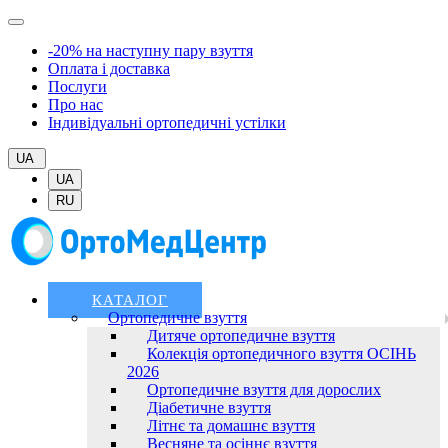
-20% на наступну пару взуття
Оплата і доставка
Послуги
Про нас
Індивідуальні ортопедичні устілки
UA
UA
RU
КАТАЛОГ
Ортопедичне взуття
Дитяче ортопедичне взуття
Колекція ортопедичного взуття ОСІНЬ
2026
Ортопедичне взуття для дорослих
Діабетичне взуття
Літнє та домашнє взуття
Весняне та осіннє взуття