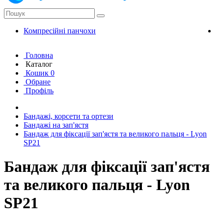
Компресійні панчохи
К
Головна
Каталог
Кошик
0
Обране
Профіль
Бандажі, корсети та ортези
Бандажі на зап'ястя
Бандаж для фіксації зап'ястя та великого пальця - Lyon
SP21
Бандаж для фіксації зап'ястя
та великого пальця - Lyon
SP21